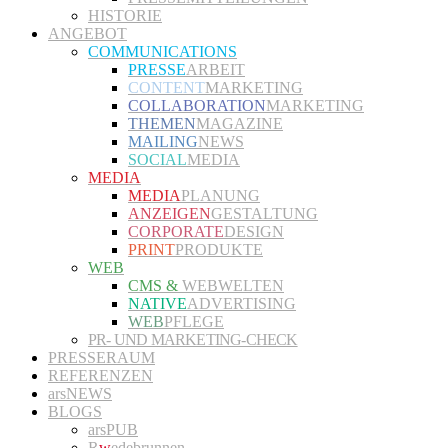
HISTORIE
ANGEBOT
COMMUNICATIONS
PRESSE
ARBEIT
CONTENT
MARKETING
COLLABORATION
MARKETING
THEMEN
MAGAZINE
MAILING
NEWS
SOCIAL
MEDIA
MEDIA
MEDIA
PLANUNG
ANZEIGEN
GESTALTUNG
CORPORATE
DESIGN
PRINT
PRODUKTE
WEB
CMS &
WEBWELTEN
NATIVE
ADVERTISING
WEB
PFLEGE
PR- UND MARKETING-CHECK
PRESSERAUM
REFERENZEN
arsNEWS
BLOGS
arsPUB
R
w
edebrunnen