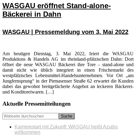
WASGAU eröffnet Stand-alone-
Bäckerei in Dahn
WASGAU | Pressemeldung vom 3. Mai 2022
Am heutigen Dienstag, 3. Mai 2022, feiert die WASGAU
Produktions & Handels AG im rheinland-pfälzischen Dahn: Dort
öffnet die neue WASGAU Bäckerei ihre Tore – stand-alone und
damit nicht wie üblich integriert in einen Frischemarkt des
westpfälzisches Lebensmittel-Handelsunternehmen. Vor Ort „am
Jungfernsprung“ in der Pirmasenser Straße 62 erwartet die Kunden
dabei das gewohnt breitgefächerte Angebot an leckeren Bäckerei-
und Konditoreiwaren. […]
Seitenspalte
Aktuelle Pressemitteilungen
Webseite
durchsuchen
Karrierestart mit Zukunft: WASGAU heißt Azubis
willkommen