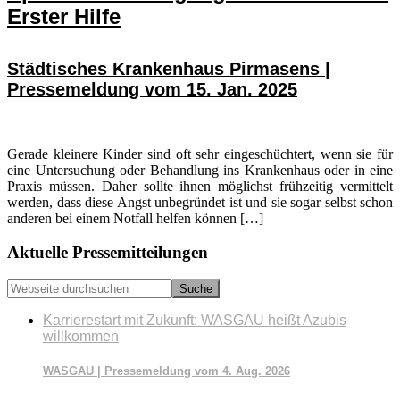
Erster Hilfe
Städtisches Krankenhaus Pirmasens |
Pressemeldung vom 15. Jan. 2025
Gerade kleinere Kinder sind oft sehr eingeschüchtert, wenn sie für
eine Untersuchung oder Behandlung ins Krankenhaus oder in eine
Praxis müssen. Daher sollte ihnen möglichst frühzeitig vermittelt
werden, dass diese Angst unbegründet ist und sie sogar selbst schon
anderen bei einem Notfall helfen können […]
Seitenspalte
Aktuelle Pressemitteilungen
Webseite
durchsuchen
Karrierestart mit Zukunft: WASGAU heißt Azubis
willkommen
WASGAU | Pressemeldung vom 4. Aug. 2026