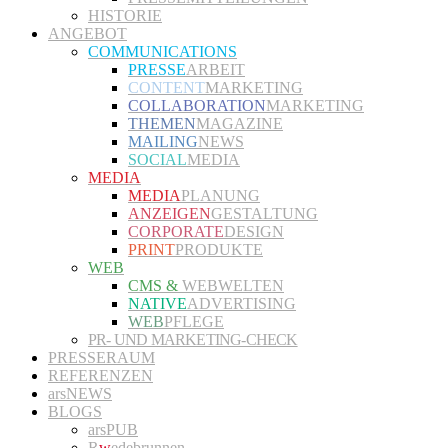
HISTORIE
ANGEBOT
COMMUNICATIONS
PRESSE
ARBEIT
CONTENT
MARKETING
COLLABORATION
MARKETING
THEMEN
MAGAZINE
MAILING
NEWS
SOCIAL
MEDIA
MEDIA
MEDIA
PLANUNG
ANZEIGEN
GESTALTUNG
CORPORATE
DESIGN
PRINT
PRODUKTE
WEB
CMS &
WEBWELTEN
NATIVE
ADVERTISING
WEB
PFLEGE
PR- UND MARKETING-CHECK
PRESSERAUM
REFERENZEN
arsNEWS
BLOGS
arsPUB
R
w
edebrunnen