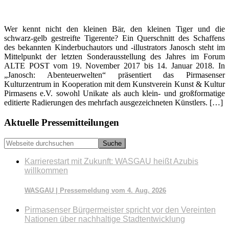
Wer kennt nicht den kleinen Bär, den kleinen Tiger und die
schwarz-gelb gestreifte Tigerente? Ein Querschnitt des Schaffens
des bekannten Kinderbuchautors und -illustrators Janosch steht im
Mittelpunkt der letzten Sonderausstellung des Jahres im Forum
ALTE POST vom 19. November 2017 bis 14. Januar 2018. In
„Janosch: Abenteuerwelten“ präsentiert das Pirmasenser
Kulturzentrum in Kooperation mit dem Kunstverein Kunst & Kultur
Pirmasens e.V. sowohl Unikate als auch klein- und großformatige
editierte Radierungen des mehrfach ausgezeichneten Künstlers. […]
Seitenspalte
Aktuelle Pressemitteilungen
Webseite
durchsuchen
Karrierestart mit Zukunft: WASGAU heißt Azubis
willkommen
WASGAU | Pressemeldung vom 4. Aug. 2026
Pirmasenser Bürgermeister spricht vor den Vereinten
Nationen über nachhaltige Stadtentwicklung