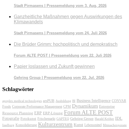
Stadt Pirmasens | Pressemeldung vom 3. Aug. 2026
Ganzheitliche Maßnahmen gegen Auswirkungen des
Klimawandels
Stadt Pirmasens | Pressemeldung vom 24. Juli 2026
Die Brüder Grimm: hochpolitisch und demokratisch
Forum ALTE POST | Pressemeldung vom 22. Juli 2026
Papier loslassen und Zukunft gewinnen
Gehring Group | Pressemeldung vom 22. Jul. 2026
Schlagwörter
Business Intelligence
arsPUB
CONVAR
apoplex medical technologies
Ausbildung
BI
Dynamikum
Foods
Corporate Performance Management
Enterprise
CPM
Forum ALTE POST
ERP
ERP-Lösung
Ressource Planning
IDL
Fotografie
Fotokunst
Frischemarkt
Gehring Group
GAPTEQ
Harald Kröher
Kulturzentrum
Kunst
Konsolidierung
Lebensmittel
Isselburg
Mitmachexponate