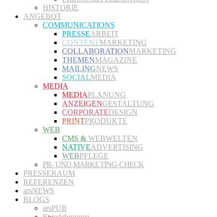
HISTORIE
ANGEBOT
COMMUNICATIONS
PRESSE
ARBEIT
CONTENT
MARKETING
COLLABORATION
MARKETING
THEMEN
MAGAZINE
MAILING
NEWS
SOCIAL
MEDIA
MEDIA
MEDIA
PLANUNG
ANZEIGEN
GESTALTUNG
CORPORATE
DESIGN
PRINT
PRODUKTE
WEB
CMS &
WEBWELTEN
NATIVE
ADVERTISING
WEB
PFLEGE
PR- UND MARKETING-CHECK
PRESSERAUM
REFERENZEN
arsNEWS
BLOGS
arsPUB
R
w
edebrunnen