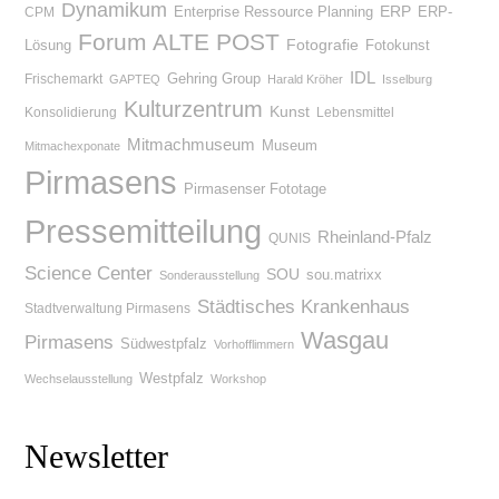
Dynamikum
Enterprise Ressource Planning
ERP
ERP-
CPM
Forum ALTE POST
Lösung
Fotografie
Fotokunst
IDL
Gehring Group
Frischemarkt
GAPTEQ
Harald Kröher
Isselburg
Kulturzentrum
Kunst
Konsolidierung
Lebensmittel
Mitmachmuseum
Museum
Mitmachexponate
Pirmasens
Pirmasenser Fototage
Pressemitteilung
Rheinland-Pfalz
QUNIS
Science Center
SOU
sou.matrixx
Sonderausstellung
Städtisches Krankenhaus
Stadtverwaltung Pirmasens
Wasgau
Pirmasens
Südwestpfalz
Vorhofflimmern
Westpfalz
Wechselausstellung
Workshop
Newsletter