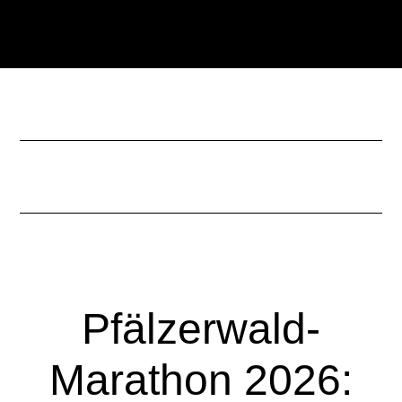
Zum
Zur
Inhalt
Seitenspalte
springen
springen
Pfälzerwald-
Marathon 2026: