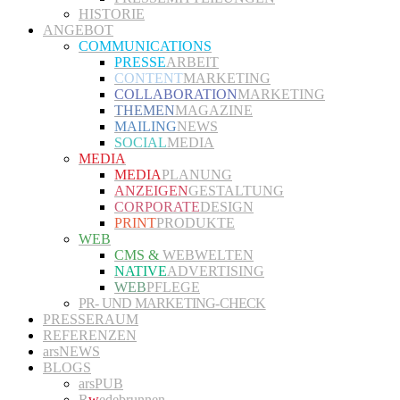
HISTORIE
ANGEBOT
COMMUNICATIONS
PRESSE
ARBEIT
CONTENT
MARKETING
COLLABORATION
MARKETING
THEMEN
MAGAZINE
MAILING
NEWS
SOCIAL
MEDIA
MEDIA
MEDIA
PLANUNG
ANZEIGEN
GESTALTUNG
CORPORATE
DESIGN
PRINT
PRODUKTE
WEB
CMS &
WEBWELTEN
NATIVE
ADVERTISING
WEB
PFLEGE
PR- UND MARKETING-CHECK
PRESSERAUM
REFERENZEN
arsNEWS
BLOGS
arsPUB
R
w
edebrunnen