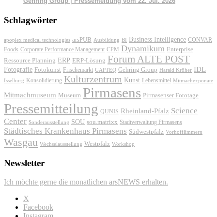
Gehring Group | Pressemeldung vom 22. Jul. 2026
Schlagwörter
Business Intelligence
arsPUB
CONVAR
apoplex medical technologies
Ausbildung
BI
Dynamikum
Foods
Corporate Performance Management
Enterprise
CPM
Forum ALTE POST
ERP
ERP-Lösung
Ressource Planning
IDL
Fotografie
Fotokunst
Frischemarkt
Gehring Group
GAPTEQ
Harald Kröher
Kulturzentrum
Kunst
Konsolidierung
Lebensmittel
Isselburg
Mitmachexponate
Pirmasens
Mitmachmuseum
Museum
Pirmasenser Fototage
Pressemitteilung
Science
Rheinland-Pfalz
QUNIS
Center
SOU
sou.matrixx
Sonderausstellung
Stadtverwaltung Pirmasens
Städtisches Krankenhaus Pirmasens
Südwestpfalz
Vorhofflimmern
Wasgau
Westpfalz
Wechselausstellung
Workshop
Newsletter
Ich möchte gerne die monatlichen arsNEWS erhalten.
X
Facebook
Instagram