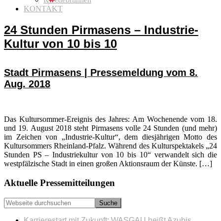
KONTAKT
24 Stunden Pirmasens – Industrie-
Kultur von 10 bis 10
Stadt Pirmasens | Pressemeldung vom 8.
Aug. 2018
Das Kultursommer-Ereignis des Jahres: Am Wochenende vom 18.
und 19. August 2018 steht Pirmasens volle 24 Stunden (und mehr)
im Zeichen von „Industrie-Kultur“, dem diesjährigen Motto des
Kultursommers Rheinland-Pfalz. Während des Kulturspektakels „24
Stunden PS – Industriekultur von 10 bis 10“ verwandelt sich die
westpfälzische Stadt in einen großen Aktionsraum der Künste. […]
Seitenspalte
Aktuelle Pressemitteilungen
Webseite
durchsuchen
Karrierestart mit Zukunft: WASGAU heißt Azubis