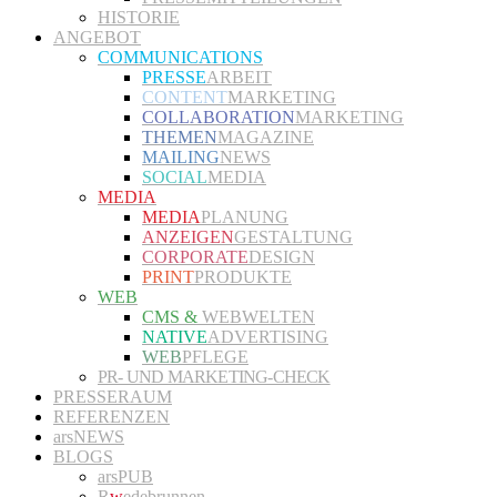
HISTORIE
ANGEBOT
COMMUNICATIONS
PRESSE
ARBEIT
CONTENT
MARKETING
COLLABORATION
MARKETING
THEMEN
MAGAZINE
MAILING
NEWS
SOCIAL
MEDIA
MEDIA
MEDIA
PLANUNG
ANZEIGEN
GESTALTUNG
CORPORATE
DESIGN
PRINT
PRODUKTE
WEB
CMS &
WEBWELTEN
NATIVE
ADVERTISING
WEB
PFLEGE
PR- UND MARKETING-CHECK
PRESSERAUM
REFERENZEN
arsNEWS
BLOGS
arsPUB
R
w
edebrunnen