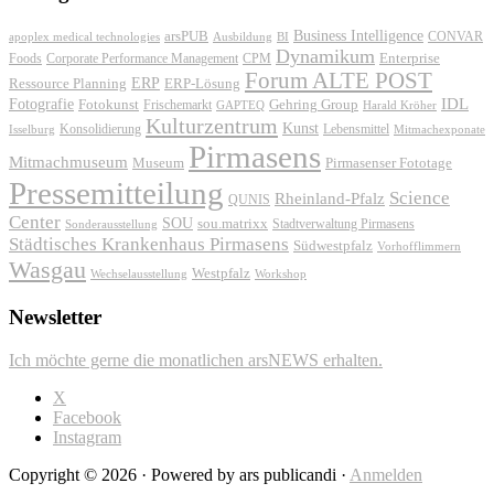
Business Intelligence
arsPUB
CONVAR
apoplex medical technologies
Ausbildung
BI
Dynamikum
Foods
Corporate Performance Management
Enterprise
CPM
Forum ALTE POST
ERP
ERP-Lösung
Ressource Planning
IDL
Fotografie
Fotokunst
Frischemarkt
Gehring Group
GAPTEQ
Harald Kröher
Kulturzentrum
Kunst
Konsolidierung
Lebensmittel
Isselburg
Mitmachexponate
Pirmasens
Mitmachmuseum
Museum
Pirmasenser Fototage
Pressemitteilung
Science
Rheinland-Pfalz
QUNIS
Center
SOU
sou.matrixx
Sonderausstellung
Stadtverwaltung Pirmasens
Städtisches Krankenhaus Pirmasens
Südwestpfalz
Vorhofflimmern
Wasgau
Westpfalz
Wechselausstellung
Workshop
Newsletter
Ich möchte gerne die monatlichen arsNEWS erhalten.
X
Facebook
Instagram
Copyright © 2026 · Powered by ars publicandi ·
Anmelden