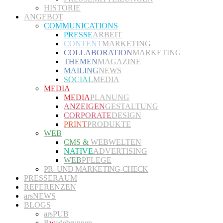
HISTORIE
ANGEBOT
COMMUNICATIONS
PRESSE
ARBEIT
CONTENT
MARKETING
COLLABORATION
MARKETING
THEMEN
MAGAZINE
MAILING
NEWS
SOCIAL
MEDIA
MEDIA
MEDIA
PLANUNG
ANZEIGEN
GESTALTUNG
CORPORATE
DESIGN
PRINT
PRODUKTE
WEB
CMS &
WEBWELTEN
NATIVE
ADVERTISING
WEB
PFLEGE
PR- UND MARKETING-CHECK
PRESSERAUM
REFERENZEN
arsNEWS
BLOGS
arsPUB
R
w
edebrunnen