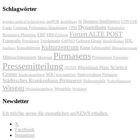
Schlagwörter
Business Intelligence
arsPUB
CONVAR
apoplex medical technologies
Ausbildung
BI
Dynamikum
Foods
Corporate Performance Management
Enterprise
CPM
Forum ALTE POST
ERP
ERP-Lösung
Ressource Planning
IDL
Fotografie
Fotokunst
Frischemarkt
Gehring Group
GAPTEQ
Harald Kröher
Kulturzentrum
Kunst
Konsolidierung
Lebensmittel
Isselburg
Mitmachexponate
Pirmasens
Mitmachmuseum
Museum
Pirmasenser Fototage
Pressemitteilung
Science
Rheinland-Pfalz
QUNIS
Center
SOU
sou.matrixx
Sonderausstellung
Stadtverwaltung Pirmasens
Städtisches Krankenhaus Pirmasens
Südwestpfalz
Vorhofflimmern
Wasgau
Westpfalz
Wechselausstellung
Workshop
Newsletter
Ich möchte gerne die monatlichen arsNEWS erhalten.
X
Facebook
Instagram