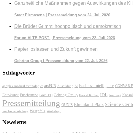
Ganzheitliche Maßnahmen gegen Auswirkungen des Kl
Stadt Pirmasens | Pressemeldung vom 24. Juli 2026
Die Brüder Grimm: hochpolitisch und demokratisch
Forum ALTE POST | Pressemeldung vom 22. Juli 2026
Papier loslassen und Zukunft gewinnen
Gehring Group | Pressemeldung vom 22. Jul. 2026
Schlagwörter
Business Intelligence
arsPUB
CONVAR F
apoplex medical technologies
Ausbildung
BI
IDL
Fotokunst
Frischemarkt
Gehring Group
Konsol
GAPTEQ
Harald Kröher
Isselburg
Pressemitteilung
Science Cent
Rheinland-Pfalz
QUNIS
Westpfalz
Wechselausstellung
Workshop
Newsletter