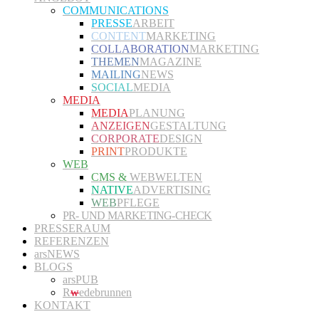
COMMUNICATIONS
PRESSE
ARBEIT
CONTENT
MARKETING
COLLABORATION
MARKETING
THEMEN
MAGAZINE
MAILING
NEWS
SOCIAL
MEDIA
MEDIA
MEDIA
PLANUNG
ANZEIGEN
GESTALTUNG
CORPORATE
DESIGN
PRINT
PRODUKTE
WEB
CMS &
WEBWELTEN
NATIVE
ADVERTISING
WEB
PFLEGE
PR- UND MARKETING-CHECK
PRESSERAUM
REFERENZEN
arsNEWS
BLOGS
arsPUB
R
w
edebrunnen
KONTAKT