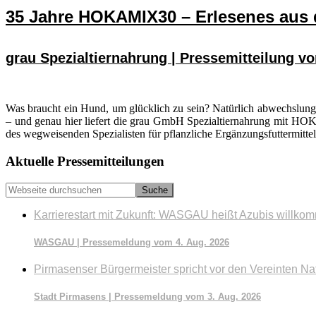
35 Jahre HOKAMIX30 – Erlesenes aus d
grau Spezialtiernahrung | Pressemitteilung v
Was braucht ein Hund, um glücklich zu sein? Natürlich abwechslung
– und genau hier liefert die grau GmbH Spezialtiernahrung mit HOK
des wegweisenden Spezialisten für pflanzliche Ergänzungsfuttermittel
Seitenspalte
Aktuelle Pressemitteilungen
Webseite
durchsuchen
Karrierestart mit Zukunft: WASGAU heißt Azubis willko
WASGAU | Pressemeldung vom 4. Aug. 2026
Pirmasenser Bürgermeister spricht vor den Vereinten Na
Stadt Pirmasens | Pressemeldung vom 3. Aug. 2026