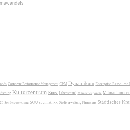
imawandels
Dynamikum
oods
Corporate Performance Management
Enterprise Ressource
CPM
Kulturzentrum
Mitmachmuse
Kunst
idierung
Lebensmittel
Mitmachexponate
er
Städtisches Kr
SOU
sou.matrixx
Sonderausstellung
Stadtverwaltung Pirmasens