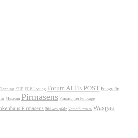
Forum ALTE POST
ERP
ERP-Lösung
Fotografie
 Planning
Pirmasens
um
Museum
Pirmasenser Fototage
Wasgau
ankenhaus Pirmasens
Südwestpfalz
Vorhofflimmern