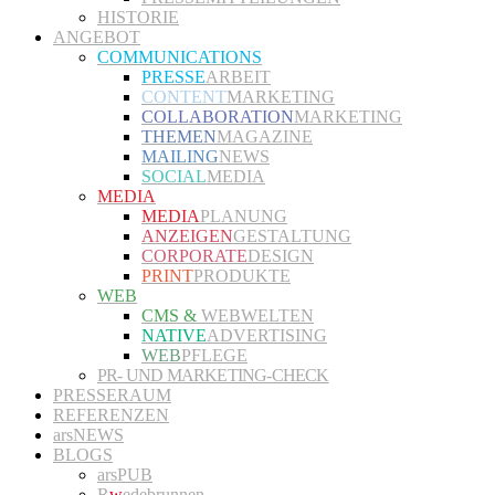
HISTORIE
ANGEBOT
COMMUNICATIONS
PRESSE
ARBEIT
CONTENT
MARKETING
COLLABORATION
MARKETING
THEMEN
MAGAZINE
MAILING
NEWS
SOCIAL
MEDIA
MEDIA
MEDIA
PLANUNG
ANZEIGEN
GESTALTUNG
CORPORATE
DESIGN
PRINT
PRODUKTE
WEB
CMS &
WEBWELTEN
NATIVE
ADVERTISING
WEB
PFLEGE
PR- UND MARKETING-CHECK
PRESSERAUM
REFERENZEN
arsNEWS
BLOGS
arsPUB
R
w
edebrunnen