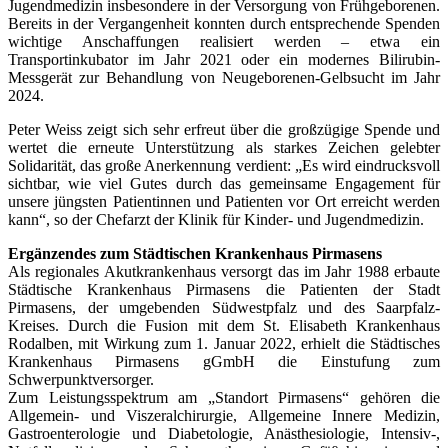
Jugendmedizin insbesondere in der Versorgung von Frühgeborenen.
Bereits in der Vergangenheit konnten durch entsprechende Spenden
wichtige Anschaffungen realisiert werden – etwa ein
Transportinkubator im Jahr 2021 oder ein modernes Bilirubin-
Messgerät zur Behandlung von Neugeborenen-Gelbsucht im Jahr
2024.
Peter Weiss zeigt sich sehr erfreut über die großzügige Spende und
wertet die erneute Unterstützung als starkes Zeichen gelebter
Solidarität, das große Anerkennung verdient: „Es wird eindrucksvoll
sichtbar, wie viel Gutes durch das gemeinsame Engagement für
unsere jüngsten Patientinnen und Patienten vor Ort erreicht werden
kann“, so der Chefarzt der Klinik für Kinder- und Jugendmedizin.
Ergänzendes zum Städtischen Krankenhaus Pirmasens
Als regionales Akutkrankenhaus versorgt das im Jahr 1988 erbaute
Städtische Krankenhaus Pirmasens die Patienten der Stadt
Pirmasens, der umgebenden Südwestpfalz und des Saarpfalz-
Kreises. Durch die Fusion mit dem St. Elisabeth Krankenhaus
Rodalben, mit Wirkung zum 1. Januar 2022, erhielt die Städtisches
Krankenhaus Pirmasens gGmbH die Einstufung zum
Schwerpunktversorger.
Zum Leistungsspektrum am „Standort Pirmasens“ gehören die
Allgemein- und Viszeral­chirurgie, Allgemeine Innere Medizin,
Gastroenterologie und Diabetologie, Anästhesiologie, Intensiv-,