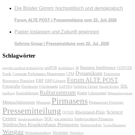
Die Brüder Grimm: hochpolitisch und demokratisch
Forum ALTE POST | Pressemeldung vom 22. Juli 2026
Papier loslassen und Zukunft gewinnen
Gehring Group | Pressemeldung vom 22. Jul. 2026
Schlagwörter
Business Intelligence
arsPUB
CONVAR
apoplex medical technologies
Ausbildung
BI
Dynamikum
Foods
Corporate Performance Management
Enterprise
CPM
Forum ALTE POST
ERP
ERP-Lösung
Ressource Planning
IDL
Fotografie
Fotokunst
Frischemarkt
Gehring Group
GAPTEQ
Harald Kröher
Kulturzentrum
Kunst
Konsolidierung
Lebensmittel
Isselburg
Mitmachexponate
Pirmasens
Mitmachmuseum
Museum
Pirmasenser Fototage
Pressemitteilung
Science
Rheinland-Pfalz
QUNIS
Center
SOU
sou.matrixx
Sonderausstellung
Stadtverwaltung Pirmasens
Städtisches Krankenhaus Pirmasens
Südwestpfalz
Vorhofflimmern
Wasgau
Westpfalz
Wechselausstellung
Workshop