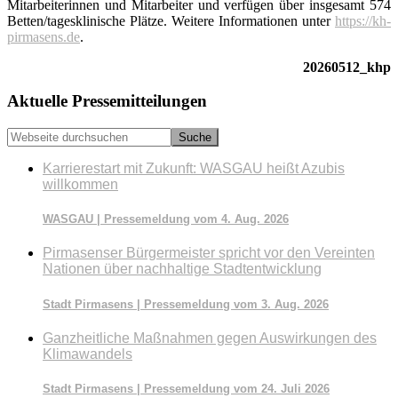
Mitarbeiterinnen und Mitarbeiter und verfügen über insgesamt 574
Betten/tagesklinische Plätze. Weitere Informationen unter
https://kh-
pirmasens.de
.
20260512_khp
Seitenspalte
Aktuelle Pressemitteilungen
Webseite
durchsuchen
Karrierestart mit Zukunft: WASGAU heißt Azubis
willkommen
WASGAU | Pressemeldung vom 4. Aug. 2026
Pirmasenser Bürgermeister spricht vor den Vereinten
Nationen über nachhaltige Stadtentwicklung
Stadt Pirmasens | Pressemeldung vom 3. Aug. 2026
Ganzheitliche Maßnahmen gegen Auswirkungen des
Klimawandels
Stadt Pirmasens | Pressemeldung vom 24. Juli 2026