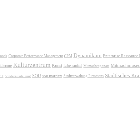
Dynamikum
oods
Corporate Performance Management
Enterprise Ressource
CPM
Kulturzentrum
Mitmachmuse
Kunst
idierung
Lebensmittel
Mitmachexponate
er
Städtisches Kr
SOU
sou.matrixx
Sonderausstellung
Stadtverwaltung Pirmasens