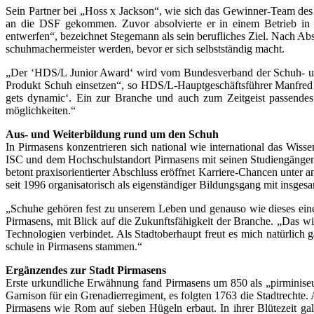
Sein Partner bei „Hoss x Jackson“, wie sich das Gewinner-Team des
an die DSF gekommen. Zuvor absolvierte er in einem Betrieb in 
entwerfen“, bezeichnet Stegemann als sein berufliches Ziel. Nach Ab
schuhmachermeister werden, bevor er sich selbstständig macht.
„Der ‘HDS/L Junior Award‘ wird vom Bundesverband der Schuh- und 
Produkt Schuh einsetzen“, so HDS/L-Hauptgeschäftsführer Manfred
gets dynamic‘. Ein zur Branche und auch zum Zeitgeist passendes
möglichkeiten.“
Aus- und Weiterbildung rund um den Schuh
In Pirmasens konzentrieren sich national wie international das Wi
ISC und dem Hochschul­standort Pirmasens mit seinen Studiengängen
betont praxisorientierter Abschluss eröffnet Karriere-Chancen unter 
seit 1996 organisatorisch als eigenständiger Bildungsgang mit insge
„Schuhe gehören fest zu unserem Leben und genauso wie dieses eine
Pirmasens, mit Blick auf die Zukunftsfähigkeit der Branche. „Das wi
Technologien verbindet. Als Stadtoberhaupt freut es mich natürlich 
schule in Pirmasens stammen.“
Ergänzendes zur Stadt Pirmasens
Erste urkundliche Erwähnung fand Pirmasens um 850 als „pirminiseus
Garnison für ein Grenadierregiment, es folgten 1763 die Stadtrechte
Pirmasens wie Rom auf sieben Hügeln erbaut. In ihrer Blütezeit gal