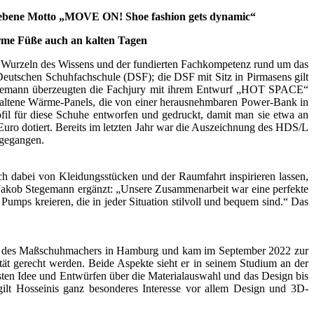
egebene Motto „MOVE ON! Shoe fashion gets dynamic“
me Füße auch an kalten Tagen
n Wurzeln des Wissens und der fundierten Fachkompetenz rund um das
utschen Schuhfachschule (DSF); die DSF mit Sitz in Pirmasens gilt
Stegemann überzeugten die Fachjury mit ihrem Entwurf „HOT SPACE“
nthaltene Wärme-Panels, die von einer herausnehmbaren Power-Bank in
fil für diese Schuhe entworfen und gedruckt, damit man sie etwa an
ro dotiert. Bereits im letzten Jahr war die Auszeichnung des HDS/L
 gegangen.
ch dabei von Kleidungsstücken und der Raumfahrt inspirieren lassen,
. Jakob Stegemann ergänzt: „Unsere Zusammenarbeit war eine perfekte
Pumps kreieren, die in jeder Situation stilvoll und bequem sind.“ Das
werk des Maßschuhmachers in Hamburg und kam im September 2022 zur
t gerecht werden. Beide Aspekte sieht er in seinem Studium an der
sten Idee und Entwürfen über die Materialauswahl und das Design bis
gilt Hosseinis ganz besonderes Interesse vor allem Design und 3D-