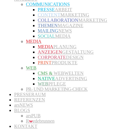
COMMUNICATIONS
PRESSE
ARBEIT
CONTENT
MARKETING
COLLABORATION
MARKETING
THEMEN
MAGAZINE
MAILING
NEWS
SOCIAL
MEDIA
MEDIA
MEDIA
PLANUNG
ANZEIGEN
GESTALTUNG
CORPORATE
DESIGN
PRINT
PRODUKTE
WEB
CMS &
WEBWELTEN
NATIVE
ADVERTISING
WEB
PFLEGE
PR- UND MARKETING-CHECK
PRESSERAUM
REFERENZEN
arsNEWS
BLOGS
arsPUB
R
w
edebrunnen
KONTAKT