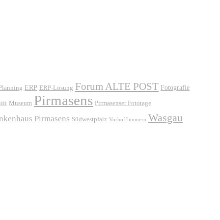
Forum ALTE POST
ERP
ERP-Lösung
Fotografie
 Planning
Pirmasens
um
Museum
Pirmasenser Fototage
Wasgau
ankenhaus Pirmasens
Südwestpfalz
Vorhofflimmern