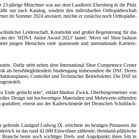
r 23-jährige Münchner war aus dem Landkreis Ebersberg in die Pfalz
fte nur nach Katalog, sondern den individuellen Orthopädieschuh
artner im Sommer 2024 anvisiert, möchte er zunächst noch Orthopädie­
nlicher Leidenschaft, Kreativität und großer Begeisterung für das
tto des ‘HDS/L Junior Award 2023‘ lautet: ‘Move on! Shoe fashion
tet jungen Menschen viele spannende und internationale Karriere­
ustrie. Dafür steht neben dem International Shoe Competence Center
nik als berufsbegleitendem Studiengang insbesondere die DSF. Deren
uktionsplaner, Controller und Technischer Betriebsleiter. Die DSF ist
ngesiedelt.
zu Ende gedacht sein“, erklärt Markus Zwick, Oberbürgermeister von
 tolles Design mit hochwertigen Materialien und Mehrwerte-stiftenden
ch gratuliere, erneut aus der Kaderschmiede der Deutschen Schuhfach­
r geltende Landgraf Ludwig IX. errichtete im heutigen Pirmasens die
nkreich ist das rund 42.000 Einwohner zählende, rheinland-pfälzische
er Branche heute noch wichtiger Dreh- und Angelpunkt; ihren Sitz in