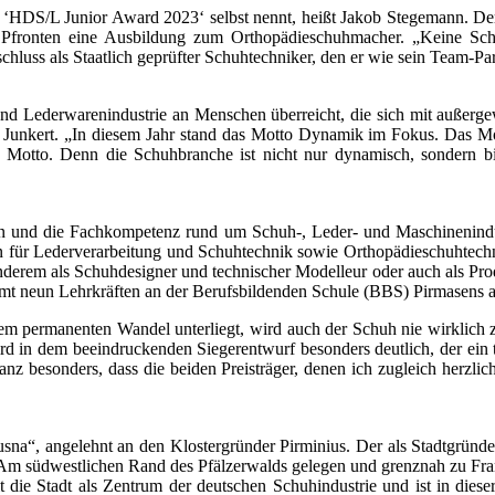
 ‘HDS/L Junior Award 2023‘ selbst nennt, heißt Jakob Stegemann. De
Pfronten eine Ausbildung zum Ortho­pädieschuhmacher. „Keine Schä
schluss als Staatlich geprüfter Schuhtechniker, den er wie sein Team-P
Lederwarenindustrie an Menschen überreicht, die sich mit außergewöh
 Junkert. „In diesem Jahr stand das Motto Dynamik im Fokus. Das Mo
 Motto. Denn die Schuhbranche ist nicht nur dynamisch, sondern bie
ssen und die Fachkompetenz rund um Schuh-, Leder- und Maschinenind
 für Lederverarbeitung und Schuh­technik sowie Orthopädieschuhtech
anderem als Schuhdesigner und technischer Modelleur oder auch als Prod
samt neun Lehrkräften an der Berufsbildenden Schule (BBS) Pirmasens a
m permanenten Wandel unterliegt, wird auch der Schuh nie wirklich 
rd in dem beeindruckenden Sieger­entwurf besonders deutlich, der ein
ganz besonders, dass die beiden Preisträger, denen ich zugleich herzli
na“, angelehnt an den Klostergründer Pirminius. Der als Stadtgründe
. Am südwestlichen Rand des Pfälzerwalds gelegen und grenznah zu Fra
t die Stadt als Zentrum der deutschen Schuhindustrie und ist in dies