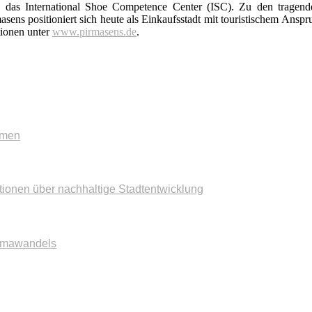
das International Shoe Competence Center (ISC). Zu den tragenden
sens positioniert sich heute als Einkaufsstadt mit touristischem Anspr
tionen unter
www.pirmasens.de
.
mmen
tionen über nachhaltige Stadtentwicklung
imawandels