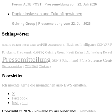
Forum ALTE POST | Pressemeldung vom 22. Juli 2026
Papier loslassen und Zukunft gewinnen
Gehring Group | Pressemeldung vom 22. Jul. 2026
Schlagwörter
Business Intelligence
arsPUB
CONVAR F
apoplex medical technologies
Ausbildung
BI
IDL
Fotokunst
Frischemarkt
Gehring Group
Konsol
GAPTEQ
Harald Kröher
Isselburg
Pressemitteilung
Science Cent
Rheinland-Pfalz
QUNIS
Westpfalz
Wechselausstellung
Workshop
Newsletter
Ich möchte gerne die monatlichen arsNEWS erhalten.
X
Facebook
Instagram
Copyright © 2026 · Powered by ars publicandi ·
Anmelden