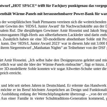
ntwurf
„HOT SPACE“
trifft für Fachjury punktgenau das vorg
 enthält Wärme-Panels
mit herausnehmbarer Power-Bank
für war
der westpfälzischen Stadt Pirmasens vereinen sich die weitreichende
te Gewinn des ‘HDS/L Junior Award‘ für Nachwuchskräfte aus der De
tionalem Ruf. Die diesjährigen Gewinner Amir Hosseini und Jakob 
 extravaganten High-Heels aus silberfarbenem Lackleder sind darin e
n. Zusätzlich haben sie eine 3D-modellierte abnehmbare Sohle mit Pro
 kann. Der ‘HDS/L Junior Award 2023‘ war in diesem Jahr mit 3.000 Eu
 ihrem Siegerentwurf „Manhattan Nights“ an Teilnehmer von der DSF
ärt Amir Hosseini. „Ich selbst habe den Designprozess geleitet und mi
ortlich war und die Idee der Wärme-Panels einbrachte“, fügt er hinzu
re 3D-modellierte Sohle konnten wir sogar Allwetter-Schuhe unter die 
reich erreicht.
 und lebt seit sieben Jahren in Deutschland. Er erlernte das Hand
 möchte er im Beruf höchsten Ansprüchen an Design und Funktionalitä
r Ausbildung entlang der Wertschöpfungskette überzeugt – „von der er
. Aus einer Familie in vierter Schuhtraditions-Generation kommend, 