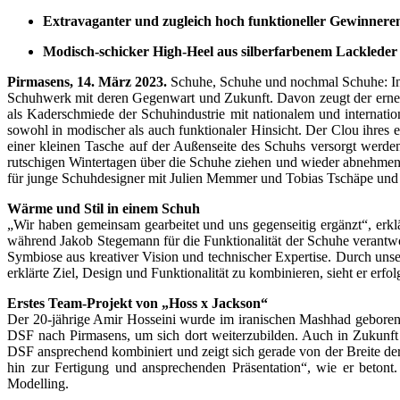
E
xtravagante
r
und
zu
gleich hoch funktionelle
r
Gewinnere
Modisch-schicker High-Heel aus silberfarbenem Lackleder
Pirmasens, 14. März 2023.
Schuhe, Schuhe und nochmal Schuhe: In 
Schuhwerk mit deren Gegenwart und Zukunft. Davon zeugt der erneu
als Kaderschmiede der Schuhindustrie mit nationalem und interna
sowohl in modischer als auch funktionaler Hinsicht. Der Clou ihres
einer kleinen Tasche auf der Außenseite des Schuhs versorgt werde
rutschigen Wintertagen über die Schuhe ziehen und wieder abnehmen
für junge Schuhdesigner mit Julien Memmer und Tobias Tschäpe und
Wärme und Stil in einem Schuh
„Wir haben gemeinsam gearbeitet und uns gegenseitig ergänzt“, erkl
während Jakob Stege­mann für die Funktionalität der Schuhe verantw
Symbiose aus kreativer Vision und techni­scher Expertise. Durch unse
erklärte Ziel, Design und Funktionalität zu kombinieren, sieht er erfolg
Erstes Team-Projekt von „Hoss x Jackson“
Der 20-jährige Amir Hosseini wurde im iranischen Mashhad geboren
DSF nach Pirmasens, um sich dort weiterzubilden. Auch in Zukunft
DSF ansprechend kombiniert und zeigt sich gerade von der Breite de
hin zur Fertigung und ansprechenden Präsentation“, wie er betont
Modelling.