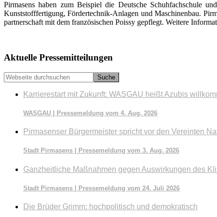
Pirmasens haben zum Beispiel die Deutsche Schuhfachschule und 
Kunststofffertigung, Förder­technik-Anlagen und Maschinenbau. Pirma
partnerschaft mit dem französischen Poissy gepflegt. Weitere Informa
Seitenspalte
Aktuelle Pressemitteilungen
Webseite
durchsuchen
Karrierestart mit Zukunft: WASGAU heißt Azubis willko
WASGAU | Pressemeldung vom 4. Aug. 2026
Pirmasenser Bürgermeister spricht vor den Vereinten Na
Stadt Pirmasens | Pressemeldung vom 3. Aug. 2026
Ganzheitliche Maßnahmen gegen Auswirkungen des Kl
Stadt Pirmasens | Pressemeldung vom 24. Juli 2026
Die Brüder Grimm: hochpolitisch und demokratisch