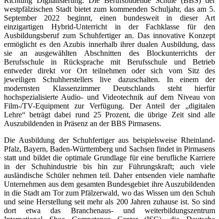
Richtung Digitalisierung: Die Berufsbildende Schule (BBS) der
westpfälzischen Stadt bietet zum kommenden Schuljahr, das am 5.
September 2022 beginnt, einen bundesweit in dieser Art
einzigartigen Hybrid-Unterricht in der Fachklasse für den
Ausbildungsberuf zum Schuhfertiger an. Das innovative Konzept
ermöglicht es den Azubis innerhalb ihrer dualen Ausbildung, dass
sie an ausgewählten Abschnitten des Blockunterrichts der
Berufsschule in Rücksprache mit Berufsschule und Betrieb
entweder direkt vor Ort teilnehmen oder sich vom Sitz des
jeweiligen Schuhherstellers live dazuschalten. In einem der
modernsten Klassenzimmer Deutschlands steht hierfür
hochspezialisierte Audio- und Video­technik auf dem Niveau von
Film-/TV-Equipment zur Verfügung. Der Anteil der „digitalen
Lehre“ beträgt dabei rund 25 Prozent, die übrige Zeit sind alle
Auszubildenden in Präsenz an der BBS Pirmasens.
Die Ausbildung der Schuhfertiger aus beispielsweise Rheinland-
Pfalz, Bayern, Baden-Württemberg und Sachsen findet in Pirmasens
statt und bildet die optimale Grundlage für eine berufliche Karriere
in der Schuhindustrie bis hin zur Führungskraft; auch viele
ausländische Schüler nehmen teil. Daher entsenden viele namhafte
Unternehmen aus dem gesamten Bundesgebiet ihre Auszu­bildenden
in die Stadt am Tor zum Pfälzerwald, wo das Wissen um den Schuh
und seine Herstellung seit mehr als 200 Jahren zuhause ist. So sind
dort etwa das Branchenaus- und weiterbildungszentrum