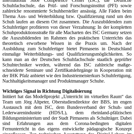
International Shoe Competence Center (ISC), die Deutsche
Schuhfachschule, das Prüf- und Forschungsinstitut (PFI) sowie
zahlreiche renommierte Schuhhersteller ansässig. Alle Fäden beim
Thema Aus- und Weiterbildung bzw. Qualifizierung rund um den
Schuh laufen an diesem Ort zusammen. Die Auszubildenden zum
Schuhfertiger profitieren von dieser Verzahnung: In der kompletten
Schuhproduktionsstraße für alle Macharten des ISC Germany setzen
die Auszubildenden im Rahmen des praktischen Unterrichts das
theoretisch erworbene Wissen in die Praxis um. Nach der
Ausbildung zum Schuhfertiger bietet Pirmasens in Deutschland
einmalige Weiterbildungs- und Qualifizierungsmöglichkeiten. So
kann man an der Deutschen Schuhfachschule staatlich geprüfter
Schuhtechniker werden, während das ISC zahlreiche maßge­
schneiderte Seminare und Zertifikatslehrgänge in Kooperation mit
der IHK Pfalz anbietet wie den Industriemeisterkurs Schuhfertigung,
Nachhaltigkeitsmanager und Produktmanager Schuhe.
Wichtiges Signal in Richtung Digitalisierung
Initiiert hat das Modellprojekt „Unterricht im virtuellen Raum“ das
Team um Jörg Altpeter, Oberstudiendirektor der BBS, im engen
Austausch mit dem ISC, dem Bundesverband der Schuh- und
Lederwarenindustrie (HDS/L), dem rheinland-pfälzischen
Bildungsministerium und der Stadt Pirmasens als Schulträger. Dabei
sind Erfahrungen aus dem Corona-bedingten digitalen
Fernunterricht in das eigens entwickelte pädagogische Konzept