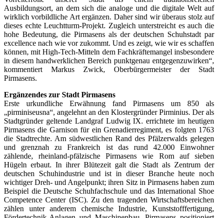
Ausbildungsort, an dem sich die analoge und die digitale Welt auf
wirklich vorbildliche Art ergänzen. Daher sind wir überaus stolz auf
dieses echte Leuchtturm-Projekt. Zugleich unterstreicht es auch die
hohe Bedeutung, die Pirmasens als der deutschen Schuhstadt par
excellence nach wie vor zukommt. Und es zeigt, wie wir es schaffen
können, mit High-Tech-Mitteln dem Fachkräftemangel insbesondere
in diesem handwerk­lichen Bereich punktgenau entgegenzuwirken“,
kommentiert Markus Zwick, Oberbürgermeister der Stadt
Pirmasens.
Ergänzendes zur Stadt Pirmasens
Erste urkundliche Erwähnung fand Pirmasens um 850 als
„pirminiseusna“, angelehnt an den Klostergründer Pirminius. Der als
Stadtgründer geltende Landgraf Ludwig IX. errichtete im heutigen
Pirmasens die Garnison für ein Grenadierregiment, es folgten 1763
die Stadtrechte. Am südwestlichen Rand des Pfälzerwalds gelegen
und grenznah zu Frankreich ist das rund 42.000 Einwohner
zählende, rheinland-pfälzische Pirmasens wie Rom auf sieben
Hügeln erbaut. In ihrer Blütezeit galt die Stadt als Zentrum der
deutschen Schuhindustrie und ist in dieser Branche heute noch
wichtiger Dreh- und Angelpunkt; ihren Sitz in Pirmasens haben zum
Beispiel die Deutsche Schuhfachschule und das International Shoe
Competence Center (ISC). Zu den tragenden Wirtschaftsbereichen
zählen unter anderem chemische Industrie, Kunststofffertigung,
Fördertechnik-Anlagen und Maschinenbau. Pirmasens positioniert