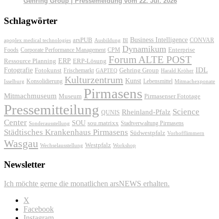
Gehring Group | Pressemeldung vom 22. Jul. 2026
Schlagwörter
Business Intelligence
arsPUB
CONVAR
apoplex medical technologies
Ausbildung
BI
Dynamikum
Foods
Corporate Performance Management
Enterprise
CPM
Forum ALTE POST
ERP
ERP-Lösung
Ressource Planning
IDL
Fotografie
Fotokunst
Frischemarkt
Gehring Group
GAPTEQ
Harald Kröher
Kulturzentrum
Kunst
Konsolidierung
Lebensmittel
Isselburg
Mitmachexponate
Pirmasens
Mitmachmuseum
Museum
Pirmasenser Fototage
Pressemitteilung
Science
Rheinland-Pfalz
QUNIS
Center
SOU
sou.matrixx
Sonderausstellung
Stadtverwaltung Pirmasens
Städtisches Krankenhaus Pirmasens
Südwestpfalz
Vorhofflimmern
Wasgau
Westpfalz
Wechselausstellung
Workshop
Newsletter
Ich möchte gerne die monatlichen arsNEWS erhalten.
X
Facebook
Instagram