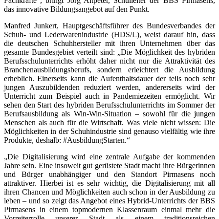
Fachkräfte“, bringt Jörg Altpeter, Schulleiter der BBS Pirmasens,
das innovative Bildungs­angebot auf den Punkt.
Manfred Junkert, Hauptgeschäftsführer des Bundesverbandes der
Schuh- und Lederwarenindustrie (HDS/L), weist darauf hin, dass
die deutschen Schuh­hersteller mit ihren Unternehmen über das
gesamte Bundesgebiet verteilt sind: „Die Möglichkeit des hybriden
Berufsschulunterrichts erhöht daher nicht nur die Attraktivität des
Branchenausbildungsberufs, sondern erleichtert die Ausbildung
erheblich. Einerseits kann die Aufenthaltsdauer der teils noch sehr
jungen Auszubildenden reduziert werden, andererseits wird der
Unterricht zum Beispiel auch in Pandemiezeiten ermöglicht. Wir
sehen den Start des hybriden Berufs­schulunterrichts im Sommer der
Berufsausbildung als Win-Win-Situation – sowohl für die jungen
Menschen als auch für die Wirtschaft. Was viele nicht wissen: Die
Möglichkeiten in der Schuhindustrie sind genauso vielfältig wie ihre
Produkte, deshalb: #AusbildungStarten.“
„Die Digitalisierung wird eine zentrale Aufgabe der kommenden
Jahre sein. Eine insoweit gut gerüstete Stadt macht ihre Bürgerinnen
und Bürger unabhängiger und den Standort Pirmasens noch
attraktiver. Hierbei ist es sehr wichtig, die Digitalisierung mit all
ihren Chancen und Möglichkeiten auch schon in der Ausbildung zu
leben – und so zeigt das Angebot eines Hybrid-Unterrichts der BBS
Pirmasens in einem topmodernen Klassenraum einmal mehr die
Vorreiterrolle unserer Stadt als einem traditionsreichen