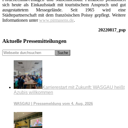
sich heute als Einkaufsstadt mit touristischem Anspruch und gut
ausgestattetem Messegelände. Seit 1965 wird eine
Städtepartnerschaft mit dem französischen Poissy gepflegt. Weitere
Informationen unter
www.pirmasens.de
.
20220817_psp
Seitenspalte
Aktuelle Pressemitteilungen
Webseite
durchsuchen
Karrierestart mit Zukunft: WASGAU heißt
Azubis willkommen
WASGAU | Pressemeldung vom 4. Aug. 2026