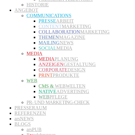
HISTORIE
ANGEBOT
COMMUNICATIONS
PRESSE
ARBEIT
CONTENT
MARKETING
COLLABORATION
MARKETING
THEMEN
MAGAZINE
MAILING
NEWS
SOCIAL
MEDIA
MEDIA
MEDIA
PLANUNG
ANZEIGEN
GESTALTUNG
CORPORATE
DESIGN
PRINT
PRODUKTE
WEB
CMS &
WEBWELTEN
NATIVE
ADVERTISING
WEB
PFLEGE
PR- UND MARKETING-CHECK
PRESSERAUM
REFERENZEN
arsNEWS
BLOGS
arsPUB
R
w
edebrunnen