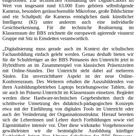
eingeflossen. Zur technischen Aus­stattung des Digital-Labors im
Wert von insgesamt rund 63.000 Euro gehören selbstfolgende
Kameras, besonders geräuschsensible Mikrofone, große Bild­schirme
und ein Schaltpult; die Kameras ermöglichen dank künstlicher
Intelligenz (KI) unter anderem auch eine individuelle
Gesichtserkennung. Für die technische Realisierung im
Klassenraum der BBS zeichnete die europaweit agierende visunext
Gruppe mit Sitz in Emsdetten verantwortlich.
„Digitalisierung muss gerade auch im Kontext der schulischen
Fachaus­bildung einfach gelebt werden. Genau deshalb bieten wir
für die Schuhfertiger an der BBS Pirmasens den Unterricht jetzt in
Hybridform an im Zusammenspiel von klassischen Präsenzzeiten
mit Online-Stunden. Der Unterricht steht dabei auf mehreren
Säulen. Ein unverzichtbarer Aspekt ist der neue Online-
Konferenzraum. Des Weiteren erhalten die Auszubildenden von
ihren Ausbildungsbetrieben Laptops beziehungsweise Tablets, die
sie auch im Präsenz-Unterricht im Klassen­raum einsetzen. Begleitet
werden diese Hardware-technischen Gegebenheiten durch die
schrittweise Umsetzung des didaktisch-pädagogischen Konzepts
etwa mit der Einführung von digitalen Tools im Unterricht oder
auch der Veränderung der Organisationsstruktur. Hierauf bereiten
sich die Lehrerinnen und Lehrer durch Fortbildungen sowie viel
Eigeninitiative intensiv vor. Über diese wirkstarke Vorge­hensweise
gewährleisten wir die bestmögliche Ausbildung künftiger