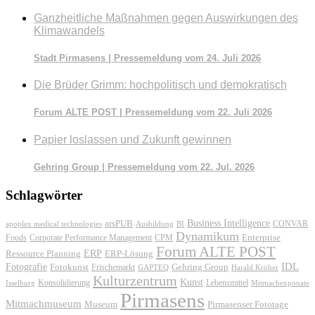
Ganzheitliche Maßnahmen gegen Auswirkungen des
Klimawandels
Stadt Pirmasens | Pressemeldung vom 24. Juli 2026
Die Brüder Grimm: hochpolitisch und demokratisch
Forum ALTE POST | Pressemeldung vom 22. Juli 2026
Papier loslassen und Zukunft gewinnen
Gehring Group | Pressemeldung vom 22. Jul. 2026
Schlagwörter
Business Intelligence
arsPUB
CONVAR
apoplex medical technologies
Ausbildung
BI
Dynamikum
Foods
Corporate Performance Management
Enterprise
CPM
Forum ALTE POST
ERP
ERP-Lösung
Ressource Planning
IDL
Fotografie
Fotokunst
Frischemarkt
Gehring Group
GAPTEQ
Harald Kröher
Kulturzentrum
Kunst
Konsolidierung
Lebensmittel
Isselburg
Mitmachexponate
Pirmasens
Mitmachmuseum
Museum
Pirmasenser Fototage