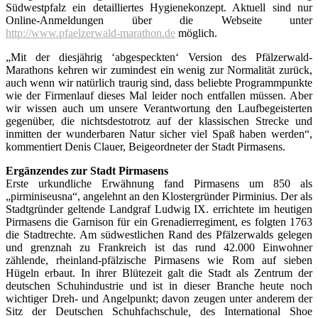
Südwestpfalz ein detailliertes Hygienekonzept. Aktuell sind nur
Online-Anmeldungen über die Webseite unter
http://www.pfaelzerwald-marathon.de
möglich.
„Mit der diesjährig ‘abgespeckten‘ Version des Pfälzerwald-
Marathons kehren wir zumindest ein wenig zur Normalität zurück,
auch wenn wir natürlich traurig sind, dass beliebte Programmpunkte
wie der Firmenlauf dieses Mal leider noch entfallen müssen. Aber
wir wissen auch um unsere Verantwortung den Laufbegeisterten
gegenüber, die nichtsdestotrotz auf der klassischen Strecke und
inmitten der wunderbaren Natur sicher viel Spaß haben werden“,
kommentiert Denis Clauer, Beigeordneter der Stadt Pirmasens.
Ergänzendes zur Stadt Pirmasens
Erste urkundliche Erwähnung fand Pirmasens um 850 als
„pirminiseusna“, angelehnt an den Klostergründer Pirminius. Der als
Stadtgründer geltende Landgraf Ludwig IX. errichtete im heutigen
Pirmasens die Garnison für ein Grenadierregiment, es folgten 1763
die Stadtrechte. Am südwestlichen Rand des Pfälzerwalds gelegen
und grenznah zu Frankreich ist das rund 42.000 Einwohner
zählende, rheinland-pfälzische Pirmasens wie Rom auf sieben
Hügeln erbaut. In ihrer Blütezeit galt die Stadt als Zentrum der
deutschen Schuhindustrie und ist in dieser Branche heute noch
wichtiger Dreh- und Angelpunkt; davon zeugen unter anderem der
Sitz der Deutschen Schuhfachschule
,
des International Shoe