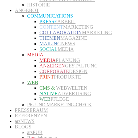
HISTORIE
ANGEBOT
COMMUNICATIONS
PRESSE
ARBEIT
CONTENT
MARKETING
COLLABORATION
MARKETING
THEMEN
MAGAZINE
MAILING
NEWS
SOCIAL
MEDIA
MEDIA
MEDIA
PLANUNG
ANZEIGEN
GESTALTUNG
CORPORATE
DESIGN
PRINT
PRODUKTE
WEB
CMS &
WEBWELTEN
NATIVE
ADVERTISING
WEB
PFLEGE
PR- UND MARKETING-CHECK
PRESSERAUM
REFERENZEN
arsNEWS
BLOGS
arsPUB
R
w
edebrunnen