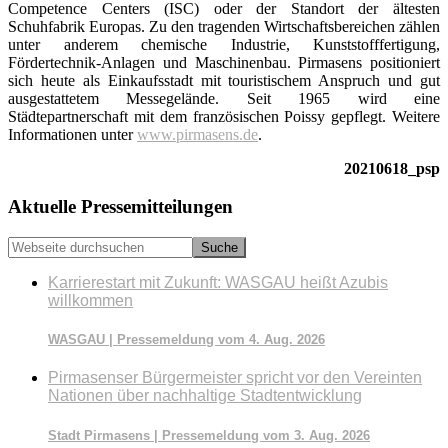
Competence Centers (ISC) oder der Standort der ältesten
Schuhfabrik Europas. Zu den tragenden Wirtschaftsbereichen zählen
unter anderem chemische Industrie, Kunststofffertigung,
Fördertechnik-Anlagen und Maschinenbau. Pirmasens positioniert
sich heute als Einkaufsstadt mit touristischem Anspruch und gut
ausgestattetem Messegelände. Seit 1965 wird eine
Städtepartnerschaft mit dem französischen Poissy gepflegt. Weitere
Informationen unter
www.pirmasens.de
.
20210618_psp
Seitenspalte
Aktuelle Pressemitteilungen
Webseite
durchsuchen
Karrierestart mit Zukunft: WASGAU heißt Azubis
willkommen
WASGAU | Pressemeldung vom 4. Aug. 2026
Pirmasenser Bürgermeister spricht vor den Vereinten
Nationen über nachhaltige Stadtentwicklung
Stadt Pirmasens | Pressemeldung vom 3. Aug. 2026