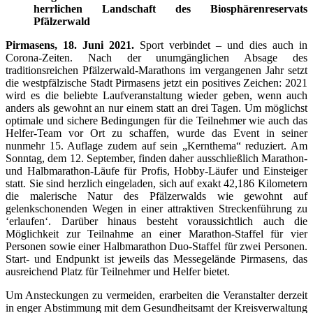
herrlichen Landschaft des Biosphärenreservats
Pfälzerwald
Pirmasens, 18. Juni 2021.
Sport verbindet – und dies auch in
Corona-Zeiten. Nach der unumgänglichen Absage des
traditionsreichen Pfälzerwald-Marathons im vergangenen Jahr setzt
die westpfälzische Stadt Pirmasens jetzt ein positives Zeichen: 2021
wird es die beliebte Laufveranstaltung wieder geben, wenn auch
anders als gewohnt an nur einem statt an drei Tagen. Um möglichst
optimale und sichere Bedingungen für die Teilnehmer wie auch das
Helfer-Team vor Ort zu schaffen, wurde das Event in seiner
nunmehr 15. Auflage zudem auf sein „Kernthema“ reduziert. Am
Sonntag, dem 12. September, finden daher ausschließlich Marathon-
und Halbmarathon-Läufe für Profis, Hobby-Läufer und Einsteiger
statt. Sie sind herzlich eingeladen, sich auf exakt 42,186 Kilometern
die malerische Natur des Pfälzerwalds wie gewohnt auf
gelenkschonenden Wegen in einer attraktiven Streckenführung zu
‘erlaufen‘. Darüber hinaus besteht voraussichtlich auch die
Möglichkeit zur Teilnahme an einer Marathon-Staffel für vier
Personen sowie einer Halbmarathon Duo-Staffel für zwei Personen.
Start- und Endpunkt ist jeweils das Messegelände Pirmasens, das
ausreichend Platz für Teilnehmer und Helfer bietet.
Um Ansteckungen zu vermeiden, erarbeiten die Veranstalter derzeit
in enger Abstimmung mit dem Gesundheitsamt der Kreisverwaltung