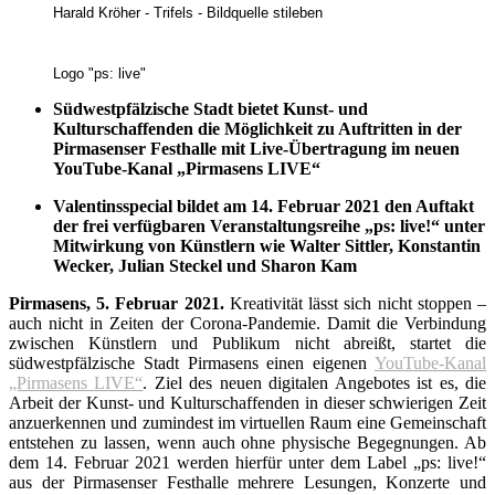
Harald Kröher - Trifels - Bildquelle stileben
Logo "ps: live"
Südwestpfälzische Stadt bietet Kunst- und
Kulturschaffenden die Möglichkeit zu Auftritten in der
Pirmasenser Festhalle mit Live-Übertragung im neuen
YouTube-Kanal „Pirmasens LIVE“
Valentinsspecial bildet am 14. Februar 2021 den Auftakt
der frei verfügbaren Veranstaltungsreihe „ps: live!“ unter
Mitwirkung von Künstlern wie Walter Sittler, Konstantin
Wecker, Julian Steckel und Sharon Kam
Pirmasens, 5. Februar 2021.
Kreativität lässt sich nicht stoppen –
auch nicht in Zeiten der Corona-Pandemie. Damit die Verbindung
zwischen Künstlern und Publikum nicht abreißt, startet die
südwestpfälzische Stadt Pirmasens einen eigenen
YouTube-Kanal
„Pirmasens LIVE“
. Ziel des neuen digitalen Angebotes ist es, die
Arbeit der Kunst- und Kulturschaffenden in dieser schwierigen Zeit
anzuerkennen und zumindest im virtuellen Raum eine Gemeinschaft
entstehen zu lassen, wenn auch ohne physische Begegnungen. Ab
dem 14. Februar 2021 werden hierfür unter dem Label „ps: live!“
aus der Pirmasenser Festhalle mehrere Lesungen, Konzerte und