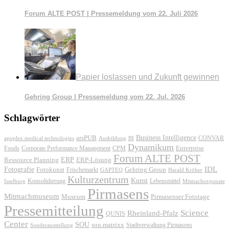
Forum ALTE POST | Pressemeldung vom 22. Juli 2026
Papier loslassen und Zukunft gewinnen
Gehring Group | Pressemeldung vom 22. Jul. 2026
Schlagwörter
Business Intelligence
arsPUB
CONVAR
apoplex medical technologies
Ausbildung
BI
Dynamikum
Foods
Corporate Performance Management
Enterprise
CPM
Forum ALTE POST
ERP
ERP-Lösung
Ressource Planning
IDL
Fotografie
Fotokunst
Frischemarkt
Gehring Group
GAPTEQ
Harald Kröher
Kulturzentrum
Kunst
Konsolidierung
Lebensmittel
Isselburg
Mitmachexponate
Pirmasens
Mitmachmuseum
Museum
Pirmasenser Fototage
Pressemitteilung
Science
Rheinland-Pfalz
QUNIS
Center
SOU
sou.matrixx
Sonderausstellung
Stadtverwaltung Pirmasens