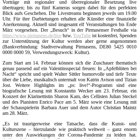
Vorträge mit regionaler und überregionaler Besetzung live
übertragen; bis zu fünf Kameras sorgen dabei für den perfekten
Blick aufs Geschehen. Die Livestreams beginnen jeweils um 19.00
Uhr. Für ihre Darbietungen erhalten alle Künstler eine finanzielle
Anerkennung. Aktuell sind insgesamt elf Veranstaltungen bis Ende
März vorgesehen. Der „Besuch“ in der Pirmasenser Festhalle via
https://www.pirmasens.de/live
bzw.
YouTube
ist kostenfrei, Spenden
zur Unterstützung der Kultur werden aber gerne angenommen
(Bankverbindung: Stadtverwaltung Pirmasens, DE80 5425 0010
0000 0000 59, Verwendungszweck: Kultur).
Zum Start am 14. Februar können sich die Zuschauer thematisch
genau passend auf ein Valentinsspecial freuen: In „Apfelblüten bei
Nacht“ spricht und spielt Walter Sittler humorvolle und tiefe Texte
über die Liebe, musikalisch untermalt von Katrin Avison und Tizian
Jost. Weitere Highlights im „ps: live!“-Programm sind eine
biografische Lesung mit Konstantin Wecker am 23. Februar, ein
Konzert der Klarinettistin Sharon Kam, des Cellisten Julian Steckel
und des Pianisten Enrico Pace am 5. März sowie eine Lesung mit
der Schauspielerin Barbara Auer und dem Autor Christian Maintz
am 28. März.
„Es ist traurigerweise eine Tatsache, dass die Kunst- und
Kulturszene – hierzulande wie praktisch weltweit – ganz enorm
unter den Auswirkungen der Corona-Pandemie zu leiden hat.