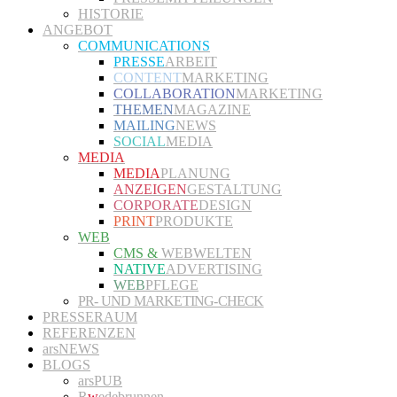
HISTORIE
ANGEBOT
COMMUNICATIONS
PRESSE
ARBEIT
CONTENT
MARKETING
COLLABORATION
MARKETING
THEMEN
MAGAZINE
MAILING
NEWS
SOCIAL
MEDIA
MEDIA
MEDIA
PLANUNG
ANZEIGEN
GESTALTUNG
CORPORATE
DESIGN
PRINT
PRODUKTE
WEB
CMS &
WEBWELTEN
NATIVE
ADVERTISING
WEB
PFLEGE
PR- UND MARKETING-CHECK
PRESSERAUM
REFERENZEN
arsNEWS
BLOGS
arsPUB
R
w
edebrunnen