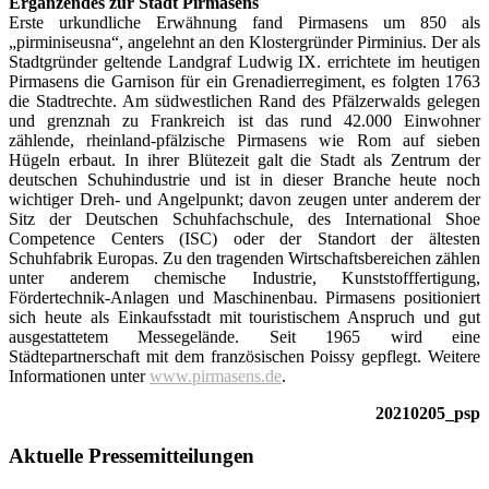
Ergänzendes zur Stadt Pirmasens
Erste urkundliche Erwähnung fand Pirmasens um 850 als
„pirminiseusna“, angelehnt an den Klostergründer Pirminius. Der als
Stadtgründer geltende Landgraf Ludwig IX. errichtete im heutigen
Pirmasens die Garnison für ein Grenadierregiment, es folgten 1763
die Stadtrechte. Am südwestlichen Rand des Pfälzerwalds gelegen
und grenznah zu Frankreich ist das rund 42.000 Einwohner
zählende, rheinland-pfälzische Pirmasens wie Rom auf sieben
Hügeln erbaut. In ihrer Blütezeit galt die Stadt als Zentrum der
deutschen Schuhindustrie und ist in dieser Branche heute noch
wichtiger Dreh- und Angelpunkt; davon zeugen unter anderem der
Sitz der Deutschen Schuhfachschule
,
des International Shoe
Competence Centers (ISC) oder der Standort der ältesten
Schuhfabrik Europas. Zu den tragenden Wirtschaftsbereichen zählen
unter anderem chemische Industrie, Kunststofffertigung,
Fördertechnik-Anlagen und Maschinenbau. Pirmasens positioniert
sich heute als Einkaufsstadt mit touristischem Anspruch und gut
ausgestattetem Messegelände. Seit 1965 wird eine
Städtepartnerschaft mit dem französischen Poissy gepflegt. Weitere
Informationen unter
www.pirmasens.de
.
20210205_psp
Seitenspalte
Aktuelle Pressemitteilungen