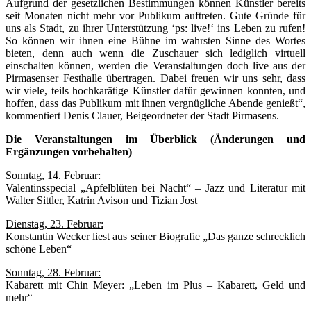
Aufgrund der gesetzlichen Bestimmungen können Künstler bereits
seit Monaten nicht mehr vor Publikum auftreten. Gute Gründe für
uns als Stadt, zu ihrer Unterstützung ‘ps: live!‘ ins Leben zu rufen!
So können wir ihnen eine Bühne im wahrsten Sinne des Wortes
bieten, denn auch wenn die Zuschauer sich lediglich virtuell
einschalten können, werden die Veranstaltungen doch live aus der
Pirmasenser Festhalle übertragen. Dabei freuen wir uns sehr, dass
wir viele, teils hochkarätige Künstler dafür gewinnen konnten, und
hoffen, dass das Publikum mit ihnen vergnügliche Abende genießt“,
kommentiert Denis Clauer, Beigeordneter der Stadt Pirmasens.
Die Veranstaltungen im Überblick (Änderungen und
Ergänzungen vorbehalten)
Sonntag, 14. Februar:
Valentinsspecial „Apfelblüten bei Nacht“ – Jazz und Literatur mit
Walter Sittler, Katrin Avison und Tizian Jost
Dienstag, 23. Februar:
Konstantin Wecker liest aus seiner Biografie „Das ganze schrecklich
schöne Leben“
Sonntag, 28. Februar:
Kabarett mit Chin Meyer: „Leben im Plus – Kabarett, Geld und
mehr“