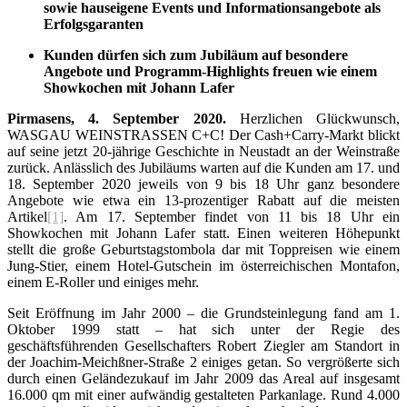
sowie hauseigene Events und Informationsangebote als
Erfolgsgaranten
Kunden dürfen sich zum Jubiläum auf besondere
Angebote und Programm-Highlights freuen wie einem
Showkochen mit Johann Lafer
Pirmasens, 4. September 2020.
Herzlichen Glückwunsch,
WASGAU WEIN­STRASSEN C+C! Der Cash+Carry-Markt blickt
auf seine jetzt 20-jährige Geschichte in Neustadt an der Weinstraße
zurück. Anlässlich des Jubiläums warten auf die Kunden am 17. und
18. September 2020 jeweils von 9 bis 18 Uhr ganz besondere
Angebote wie etwa ein 13-prozentiger Rabatt auf die meisten
Artikel
[1]
. Am 17. September findet von 11 bis 18 Uhr ein
Showkochen mit Johann Lafer statt. Einen weiteren Höhepunkt
stellt die große Geburtstagstombola dar mit Toppreisen wie einem
Jung-Stier, einem Hotel-Gutschein im österreichischen Montafon,
einem E-Roller und einiges mehr.
Seit Eröffnung im Jahr 2000 – die Grundsteinlegung fand am 1.
Oktober 1999 statt – hat sich unter der Regie des
geschäftsführenden Gesellschafters Robert Ziegler am Standort in
der Joachim-Meichßner-Straße 2 einiges getan. So vergrößerte sich
durch einen Geländezukauf im Jahr 2009 das Areal auf insgesamt
16.000 qm mit einer aufwändig gestalteten Parkanlage. Rund 4.000