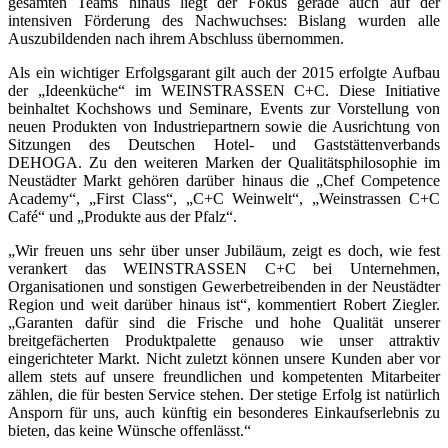
gesamten Teams hinaus liegt der Fokus gerade auch auf der
intensiven Förderung des Nachwuchses: Bislang wurden alle
Auszubildenden nach ihrem Abschluss übernommen.
Als ein wichtiger Erfolgsgarant gilt auch der 2015 erfolgte Aufbau
der „Ideenküche“ im WEINSTRASSEN C+C. Diese Initiative
beinhaltet Kochshows und Seminare, Events zur Vorstellung von
neuen Produkten von Industriepartnern sowie die Ausrichtung von
Sitzungen des Deutschen Hotel- und Gaststätten­verbands
DEHOGA. Zu den weiteren Marken der Qualitätsphilosophie im
Neustädter Markt gehören darüber hinaus die „Chef Competence
Academy“, „First Class“, „C+C Weinwelt“, „Weinstrassen C+C
Café“ und „Produkte aus der Pfalz“.
„Wir freuen uns sehr über unser Jubiläum, zeigt es doch, wie fest
verankert das WEINSTRASSEN C+C bei Unternehmen,
Organisationen und sonstigen Gewerbetreibenden in der Neustädter
Region und weit darüber hinaus ist“, kommentiert Robert Ziegler.
„Garanten dafür sind die Frische und hohe Qualität unserer
breitgefächerten Produktpalette genauso wie unser attraktiv
eingerich­teter Markt. Nicht zuletzt können unsere Kunden aber vor
allem stets auf unsere freundlichen und kompetenten Mitarbeiter
zählen, die für besten Service stehen. Der stetige Erfolg ist natürlich
Ansporn für uns, auch künftig ein besonderes Einkaufserlebnis zu
bieten, das keine Wünsche offenlässt.“