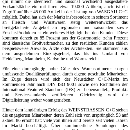
qm nimmt die ideenreich und saisonal wechselnd ausgestattete
Verkaufsfläche ein mit ihren etwa 19.000 Artikeln; auch ist ein
Zugriff auf über 45.000 Artikel in der Listung von WASGAU C+C
möglich. Dabei hat sich der Markt insbesondere in seinem Sortiment
an Fleisch- und Wurstwaren stetig weiterentwickelt, das
breitgefächerte Angebot an regionalen und saisonalen sowie
Frische-Produkten ist ein weiteres Highlight bei den Kunden. Diese
kommen derzeit zu 85 Prozent aus der Gastronomie, zehn Prozent
sind klassische Großverbraucher, zu den restlichen Kunden zählen
beispielsweise Anwälte, Ärzte oder Architekten. Sie stammen aus
dem ausgedehn­ten Einzugsgebiet, das bis ins Umland von
Heidelberg, Mannheim, Karlsruhe und Worms reicht.
Für eine durchgängig hohe Güte des Warensortiments sorgen
umfassende Qualitätsprüfungen durch eigene geschulte Mitarbeiter.
Im Zuge dessen wird sich der Neustädter C+C-Markt im
kommenden Jahr nach DIN ISO 9001 sowie den Richtlinien der
International Featured Standards (IFS) zu Lebensmittel-, Produkt-
und Service­standards zertifizieren. Gleichzeitig wird die
Digitalisierung weiter vorangetrieben.
Hinter dem langjährigen Erfolg des WEINSTRASSEN C+C stehen
die engagierten Mitarbeiter, deren Zahl sich von ursprünglich 53 auf
aktuell 86 erhöht hat; viele von ihnen sind bereits seit vielen Jahren
im Markt beschäftigt. Über kontinuierliche Schulungen des