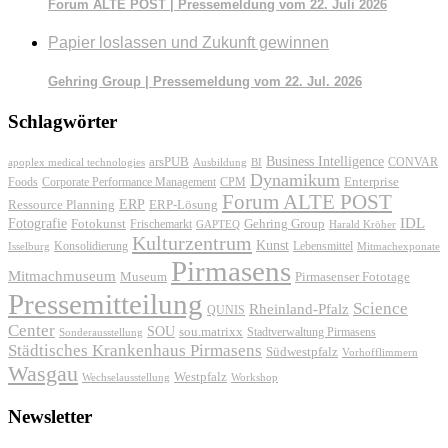
Forum ALTE POST | Pressemeldung vom 22. Juli 2026
Papier loslassen und Zukunft gewinnen
Gehring Group | Pressemeldung vom 22. Jul. 2026
Schlagwörter
Business Intelligence
arsPUB
CONVAR
apoplex medical technologies
Ausbildung
BI
Dynamikum
Foods
Corporate Performance Management
Enterprise
CPM
Forum ALTE POST
ERP
ERP-Lösung
Ressource Planning
IDL
Fotografie
Fotokunst
Frischemarkt
Gehring Group
GAPTEQ
Harald Kröher
Kulturzentrum
Kunst
Konsolidierung
Lebensmittel
Isselburg
Mitmachexponate
Pirmasens
Mitmachmuseum
Museum
Pirmasenser Fototage
Pressemitteilung
Science
Rheinland-Pfalz
QUNIS
Center
SOU
sou.matrixx
Sonderausstellung
Stadtverwaltung Pirmasens
Städtisches Krankenhaus Pirmasens
Südwestpfalz
Vorhofflimmern
Wasgau
Westpfalz
Wechselausstellung
Workshop
Newsletter