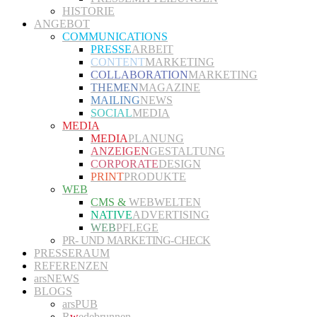
HISTORIE
ANGEBOT
COMMUNICATIONS
PRESSE
ARBEIT
CONTENT
MARKETING
COLLABORATION
MARKETING
THEMEN
MAGAZINE
MAILING
NEWS
SOCIAL
MEDIA
MEDIA
MEDIA
PLANUNG
ANZEIGEN
GESTALTUNG
CORPORATE
DESIGN
PRINT
PRODUKTE
WEB
CMS &
WEBWELTEN
NATIVE
ADVERTISING
WEB
PFLEGE
PR- UND MARKETING-CHECK
PRESSERAUM
REFERENZEN
arsNEWS
BLOGS
arsPUB
R
w
edebrunnen