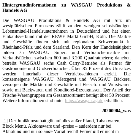
Hintergrundinformationen zu WASGAU Produktions &
Handels
AG
Die WASGAU Produktions & Handels AG mit Sitz im
westpfälzischen Pirmasens zählt zu den wenigen selbstständigen
Lebensmittel-Handelsunternehmen in Deutschland und hat einen
Einkaufsverbund mit der REWE Markt GmbH, Köln. Die Märkte
und Geschäfte finden sich mit regionalem Schwer­punkt in
Rheinland-Pfalz und dem Saarland. Den Kern der Handelstätigkeit
bilden 75 WASGAU Super- und Verbrauchermärkte mit
Verkaufsflächen zwischen 600 und 3.200 Quadratmetern; daneben
betreibt WASGAU sechs Cash+Carry-Betriebe als Partner für
Gastronomie und Groß­verbraucher. Über 85 Prozent des Umsatzes
werden innerhalb dieser Vertriebsschienen erzielt. Die
konzerneigene WASGAU Metzgerei und WASGAU Bäckerei
versorgen die Märkte und Geschäfte mit Fleisch- und Wurstwaren
sowie mit Backwaren und Konditorei-Erzeugnissen. Der Anteil der
Frische-Warengruppen am Gesamtsortiment beträgt über 50 Prozent.
Weitere Informationen sind unter
https://wasgau-ag.de
erhältlich.
20200904_was
[1]
Der Jubiläumsrabatt gilt auf alles außer Pfand, Tabakwaren,
Block Menü, Aktionsware und -preise – außerdem nur bei
Abholung und nur solange Vorrat reicht! Ferner gilt er nicht in