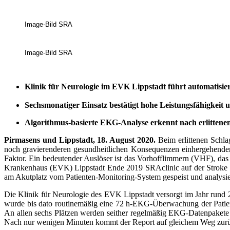
Image-Bild SRA
Image-Bild SRA
Klinik für Neurologie im EVK Lippstadt führt automatisier
Sechsmonatiger Einsatz bestätigt hohe Leistungsfähigkeit
Algorithmus-basierte EKG-Analyse erkennt nach erlittenem
Pirmasens und Lippstadt, 18. August 2020.
Beim erlittenen Schl
noch gravierenderen gesund­heitlichen Konsequenzen einhergehenden
Faktor. Ein bedeutender Auslöser ist das Vorhofflimmern (VHF), das 
Krankenhaus (EVK) Lippstadt Ende 2019 SRAclinic auf der Stroke Un
am Akutplatz vom Patienten-Monitoring-System gespeist und analysie
Die Klinik für Neurologie des EVK Lippstadt versorgt im Jahr rund 2.
wurde bis dato routinemäßig eine 72 h-EKG-Überwachung der Patien
An allen sechs Plätzen werden seither regelmäßig EKG-Datenpakete 
Nach nur wenigen Minuten kommt der Report auf gleichem Weg zurüc