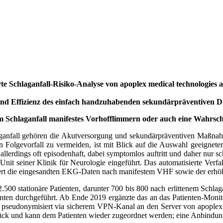
te Schlaganfall-Risiko-Analyse von apoplex medical technologies a
 und Effizienz des einfach handzuhabenden sekundärpräventiven Di
 Schlaganfall mani­festes Vorhofflimmern oder auch eine Wahrsch
aganfall gehören die Akutversorgung und sekundärpräventiven Maßnah
 Folgevorfall zu vermeiden, ist mit Blick auf die Auswahl geeignete
allerdings oft episodenhaft, dabei symptomlos auftritt und daher nur 
it seiner Klinik für Neurologie eingeführt. Das automatisierte Verfa
rt die eingesandten EKG-Daten nach manifestem VHF sowie der erhöhte
500 stationäre Patienten, darunter 700 bis 800 nach erlittenem Schlag
ten durchgeführt. Ab Ende 2019 ergänzte das an das Patienten-Monito
pseudonymisiert via sicherem VPN-Kanal an den Server von apoplex med
k und kann dem Patienten wieder zugeordnet werden; eine Anbindung 