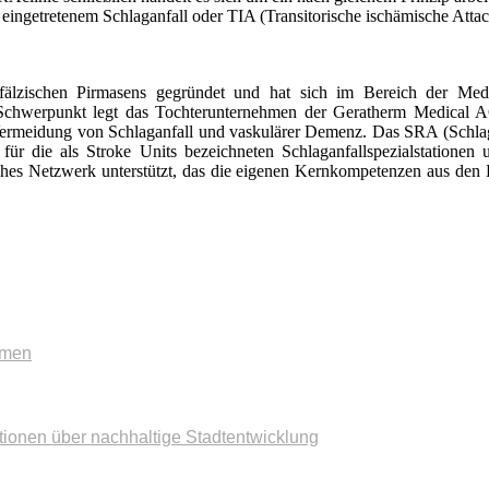
eingetretenem Schlag­anfall oder TIA (Transitorische ischämische Attac
zischen Pirmasens gegrün­det und hat sich im Bereich der Mediz
nen Schwerpunkt legt das Tochterunternehmen der Geratherm Medical 
ermeidung von Schlaganfall und vaskulärer Demenz. Das SRA (Schlaganf
 für die als Stroke Units bezeichneten Schlaganfallspezial­statione
ches Netzwerk unterstützt, das die eigenen Kernkompetenzen aus den 
mmen
tionen über nachhaltige Stadtentwicklung