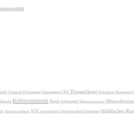
imawandels
Dynamikum
oods
Corporate Performance Management
Enterprise Ressource
CPM
Kulturzentrum
Mitmachmuse
Kunst
idierung
Lebensmittel
Mitmachexponate
er
Städtisches Kr
SOU
sou.matrixx
Sonderausstellung
Stadtverwaltung Pirmasens