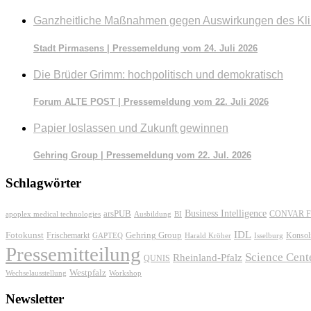
Ganzheitliche Maßnahmen gegen Auswirkungen des Kl
Stadt Pirmasens | Pressemeldung vom 24. Juli 2026
Die Brüder Grimm: hochpolitisch und demokratisch
Forum ALTE POST | Pressemeldung vom 22. Juli 2026
Papier loslassen und Zukunft gewinnen
Gehring Group | Pressemeldung vom 22. Jul. 2026
Schlagwörter
Business Intelligence
arsPUB
CONVAR F
apoplex medical technologies
Ausbildung
BI
IDL
Fotokunst
Frischemarkt
Gehring Group
Konsol
GAPTEQ
Harald Kröher
Isselburg
Pressemitteilung
Science Cent
Rheinland-Pfalz
QUNIS
Westpfalz
Wechselausstellung
Workshop
Newsletter