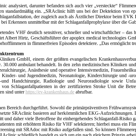
ic analysiert, darunter befanden sich auch vier „versteckte“ Flimmer
ken standardmäßig ein. „SRAclinic hilft uns bei der Dektektion von 
chlaganfallstation, der zugleich auch als Ärztlicher Direktor beim EVK 
r bei Erkennen unmittelbar mit der Schlag­anfallprophylaxe über die G
tendes VHF deutlich sensitiver, schneller und wirtschaftlicher – das 
 Albert Hirtz, Geschäftsführer der apoplex medical technologies GmbH.
rhofflimmern in flimmerfreien Episoden detektiere. „Das ermöglicht tre
unktzentrum
Kliniken GmbH, einem der größten evangelischen Krankenhausverbund
w. 30.000 ambulant behandelt. In den zehn medizinischen Kliniken und
ralchirurgie, Anästhesie und operative Intensivmedizin, Frauenheilk
in, Kinder- und Jugendmedizin, Neonatologie, Kinderchirurgie und -ur
gs -und Handchirurgie, Radio­logie und Neuroradiologie sowie Unfa
 Schlag­anfallpatienten in der zertifizierten Stroke Unit die Bet
en sind unter
https://ev-krankenhaus.de
abrufbar.
chen Bereich durchgeführt. Sowohl die primärpräventiven Frühwarnsy
ngesetzte SRAclinic basieren auf herkömmlichen EKG-Aufzeichnungen.
itt und daher viele Betroffene ihr einhergehendes Schlaganfall-Risiko 
tienten mit erhöhtem Risiko für VHF selektieren; hierbei muss ein 
 Screening mit SRAdoc mit Risiko aufgefallen sind. So können Flimmere
nic schließlich handelt es sich um ein nach gleichem Prinzip arbeite