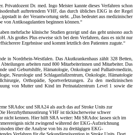
er. Privatdozent Dr. med. Ingo Meister kannte dieses Verfahren schon
episodenhaft auftretendem VHF, das durch übliches EKG in der Regel
Lippstadt in der Verantwortung steht. „Das bedeutet aus medizinischer
abe von Antikoagulantien beginnen können.“
haben mehrfache klini­sche Studien gezeigt und das geht unisono auch
 Als großes Plus erweise sich bei dem Verfah­ren, dass es nicht nur
ffsicherere Ergebnisse und kommt letztlich den Patienten zugute.“
e in Nordrhein-Westfalen. Das Akutkrankenhaus zählt 328 Betten,
 Abteilungen arbeiten rund 800 Mitarbeiterinnen und Mitarbeiter. Das
unde und Geburtshilfe, Hämatologie, Onkologie und Palliativmedizin,
ologie, Neurologie und Schlaganfallzentrum, Onkologie, Hämatologie
llchirurgie, Orthopädie, Sportverletzungen. Zu den medizinischen
reuung von Mutter und Kind im Perinatal­zentrum Level 1 sowie die
steme SRAdoc und SRA24 als auch das auf Stroke Units zur
 Die Herzrhythmusstörung VHF ist tückischerweise schwer
gar nicht kennen. Hier hilft SRA weiter: Mit SRAdoc lassen sich im
Flimmerereignis nicht zwingend während der EKG-Aufzeichnung
pisoden über die Analyse von bis zu dreitägigen EKG-
ndes Verfahren für die Sekundärprävention in Stroke Units. Dort