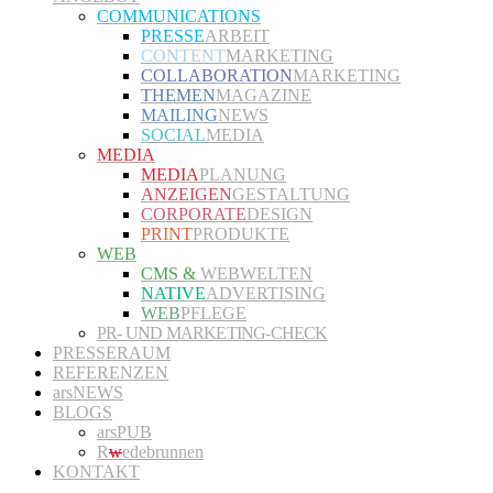
COMMUNICATIONS
PRESSE
ARBEIT
CONTENT
MARKETING
COLLABORATION
MARKETING
THEMEN
MAGAZINE
MAILING
NEWS
SOCIAL
MEDIA
MEDIA
MEDIA
PLANUNG
ANZEIGEN
GESTALTUNG
CORPORATE
DESIGN
PRINT
PRODUKTE
WEB
CMS &
WEBWELTEN
NATIVE
ADVERTISING
WEB
PFLEGE
PR- UND MARKETING-CHECK
PRESSERAUM
REFERENZEN
arsNEWS
BLOGS
arsPUB
R
w
edebrunnen
KONTAKT