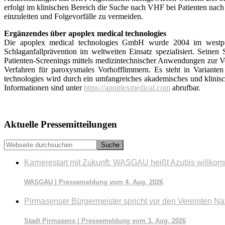
erfolgt im klinischen Bereich die Suche nach VHF bei Patienten nach 
einzuleiten und Folgevorfälle zu vermeiden.
Ergänzendes über apoplex medical technologies
Die apoplex medical technologies GmbH wurde 2004 im westpfäl
Schlaganfallprävention im weltweiten Einsatz spezialisiert. Sei
Patienten-Screenings mittels medizintechnischer Anwendungen zur V
Verfahren für paroxysmales Vorhof­flimmern. Es steht in Varianten
technologies wird durch ein umfangreiches akademisches und klinis
Informationen sind unter
https://apoplexmedical.com
abrufbar.
Seitenspalte
Aktuelle Pressemitteilungen
Webseite
durchsuchen
Karrierestart mit Zukunft: WASGAU heißt Azubis willko
WASGAU | Pressemeldung vom 4. Aug. 2026
Pirmasenser Bürgermeister spricht vor den Vereinten Na
Stadt Pirmasens | Pressemeldung vom 3. Aug. 2026