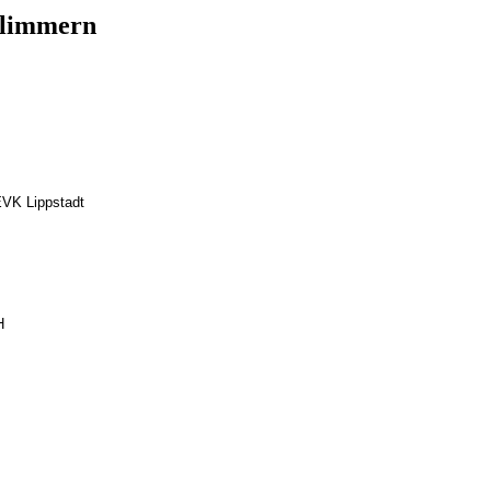
fflimmern
.
 EVK Lippstadt
H