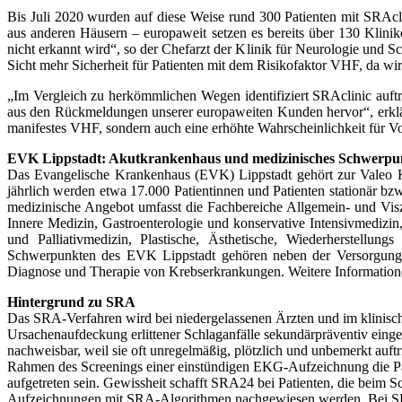
Bis Juli 2020 wurden auf diese Weise rund 300 Patienten mit SRAclin
aus anderen Häusern – europaweit setzen es bereits über 130 Klini
nicht erkannt wird“, so der Chefarzt der Klinik für Neurologie und S
Sicht mehr Sicherheit für Patienten mit dem Risikofaktor VHF, da wi
„Im Vergleich zu herkömmlichen Wegen identifiziert SRAclinic auftre
aus den Rückmeldungen unserer europaweiten Kunden hervor“, erklärt
manifestes VHF, sondern auch eine erhöhte Wahrschein­lichkeit für Vo
EVK Lippstadt: Akutkrankenhaus und medizinisches Schwerp
Das Evangelische Krankenhaus (EVK) Lippstadt gehört zur Valeo 
jährlich werden etwa 17.000 Patientinnen und Patienten stationär bz
medizinische Angebot umfasst die Fachbereiche Allgemein- und Visze
Innere Medizin, Gastro­enterologie und konservative Intensivmediz
und Palliativmedizin, Plastische, Ästhetische, Wiederherstellun
Schwerpunkten des EVK Lippstadt gehören neben der Versorgung von
Diagnose und Therapie von Krebserkrankungen. Weitere Information
Hintergrund zu
SRA
Das SRA-Verfahren wird bei niedergelassenen Ärzten und im klinis
Ursachenaufdeckung erlittener Schlaganfälle sekundärpräventiv ei
nachweisbar, weil sie oft unregelmäßig, plötzlich und unbemerkt auftr
Rahmen des Screenings einer ein­stündigen EKG-Aufzeichnung die Pa
aufgetreten sein. Gewissheit schafft SRA24 bei Patienten, die beim
Aufzeichnungen mit SRA-Algorithmen nachgewiesen werden. Bei SRAcli