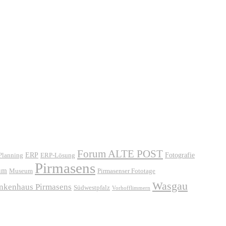
Forum ALTE POST
ERP
ERP-Lösung
Fotografie
 Planning
Pirmasens
um
Museum
Pirmasenser Fototage
Wasgau
ankenhaus Pirmasens
Südwestpfalz
Vorhofflimmern