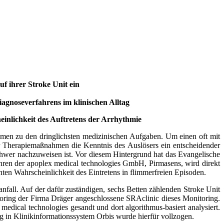
uf ihrer Stroke Unit ein
agnoseverfahrens im klinischen Alltag
einlichkeit des Auftretens der Arrhythmie
men zu den dring­lichsten medizinischen Aufgaben. Um einen oft mit
r Therapiemaßnahmen die Kennt­nis des Auslösers ein entscheidender
schwer nachzuweisen ist. Vor diesem Hintergrund hat das Evangelische
hren der apoplex medical technologies GmbH, Pirmasens, wird direkt
n Wahrschein­lichkeit des Eintretens in flimmerfreien Episoden.
anfall. Auf der dafür zuständigen, sechs Betten zählenden Stroke Unit
ring der Firma Dräger angeschlossene SRAclinic dieses Monitoring.
ical technologies gesandt und dort algorithmus-basiert analysiert.
in Klinikinformationssystem Orbis wurde hierfür vollzogen.