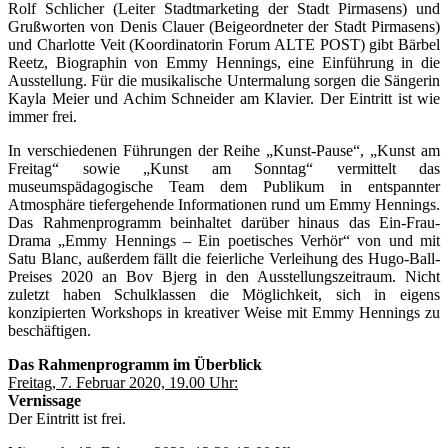
Rolf Schlicher (Leiter Stadtmarketing der Stadt Pirmasens) und
Grußworten von Denis Clauer (Beigeordneter der Stadt Pirmasens)
und Charlotte Veit (Koordinatorin Forum ALTE POST) gibt Bärbel
Reetz, Biographin von Emmy Hennings, eine Einführung in die
Ausstellung. Für die musikalische Untermalung sorgen die Sängerin
Kayla Meier und Achim Schneider am Klavier. Der Eintritt ist wie
immer frei.
In verschiedenen Führungen der Reihe „Kunst-Pause“, „Kunst am
Freitag“ sowie „Kunst am Sonntag“ vermittelt das
museumspädagogische Team dem Publikum in entspannter
Atmosphäre tiefergehende Informationen rund um Emmy Hennings.
Das Rahmenprogramm beinhaltet darüber hinaus das Ein-Frau-
Drama „Emmy Hennings – Ein poetisches Verhör“ von und mit
Satu Blanc, außerdem fällt die feierliche Verleihung des Hugo-Ball-
Preises 2020 an Bov Bjerg in den Ausstellungszeitraum. Nicht
zuletzt haben Schulklassen die Möglichkeit, sich in eigens
konzipierten Workshops in kreativer Weise mit Emmy Hennings zu
beschäftigen.
Das Rahmenprogramm im Überblick
Freitag, 7. Februar 2020, 19.00 Uhr:
Vernissage
Der Eintritt ist frei.