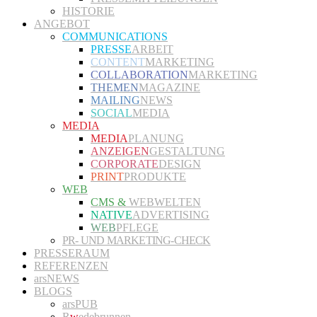
HISTORIE
ANGEBOT
COMMUNICATIONS
PRESSE
ARBEIT
CONTENT
MARKETING
COLLABORATION
MARKETING
THEMEN
MAGAZINE
MAILING
NEWS
SOCIAL
MEDIA
MEDIA
MEDIA
PLANUNG
ANZEIGEN
GESTALTUNG
CORPORATE
DESIGN
PRINT
PRODUKTE
WEB
CMS &
WEBWELTEN
NATIVE
ADVERTISING
WEB
PFLEGE
PR- UND MARKETING-CHECK
PRESSERAUM
REFERENZEN
arsNEWS
BLOGS
arsPUB
R
w
edebrunnen