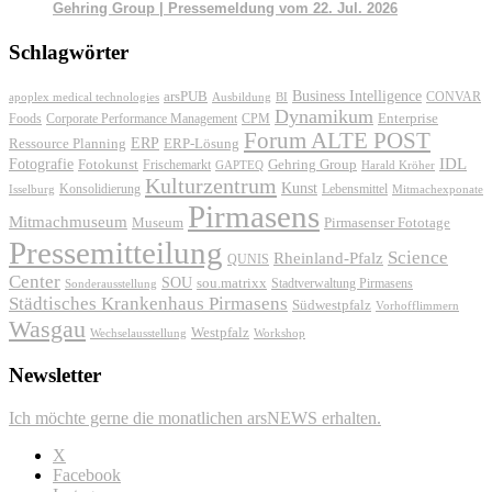
Gehring Group | Pressemeldung vom 22. Jul. 2026
Schlagwörter
Business Intelligence
arsPUB
CONVAR
apoplex medical technologies
Ausbildung
BI
Dynamikum
Foods
Corporate Performance Management
Enterprise
CPM
Forum ALTE POST
ERP
ERP-Lösung
Ressource Planning
IDL
Fotografie
Fotokunst
Frischemarkt
Gehring Group
GAPTEQ
Harald Kröher
Kulturzentrum
Kunst
Konsolidierung
Lebensmittel
Isselburg
Mitmachexponate
Pirmasens
Mitmachmuseum
Museum
Pirmasenser Fototage
Pressemitteilung
Science
Rheinland-Pfalz
QUNIS
Center
SOU
sou.matrixx
Sonderausstellung
Stadtverwaltung Pirmasens
Städtisches Krankenhaus Pirmasens
Südwestpfalz
Vorhofflimmern
Wasgau
Westpfalz
Wechselausstellung
Workshop
Newsletter
Ich möchte gerne die monatlichen arsNEWS erhalten.
X
Facebook