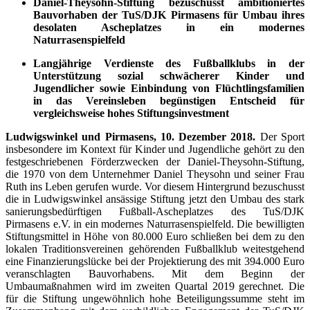
Daniel-Theysohn-Stiftung bezuschusst ambitioniertes
Bauvorhaben der TuS/DJK Pirmasens für Umbau ihres
desolaten Ascheplatzes in ein modernes
Naturrasenspielfeld
Langjährige Verdienste des Fußballklubs in der
Unterstützung sozial schwächerer Kinder und
Jugendlicher sowie Einbindung von Flüchtlingsfamilien
in das Vereinsleben begünstigen Entscheid für
vergleichsweise hohes Stiftungsinvestment
Ludwigswinkel und Pirmasens, 10. Dezember 2018.
Der Sport
insbesondere im Kontext für Kinder und Jugendliche gehört zu den
festgeschriebenen Förderzwecken der Daniel-Theysohn-Stiftung,
die 1970 von dem Unternehmer Daniel Theysohn und seiner Frau
Ruth ins Leben gerufen wurde. Vor diesem Hintergrund bezuschusst
die in Ludwigswinkel ansässige Stiftung jetzt den Umbau des stark
sanierungsbedürftigen Fußball-Ascheplatzes des TuS/DJK
Pirmasens e.V. in ein modernes Naturrasenspielfeld. Die bewilligten
Stiftungs­mittel in Höhe von 80.000 Euro schließen bei dem zu den
lokalen Traditionsvereinen gehörenden Fußballklub weitestgehend
eine Finanzierungslücke bei der Projektierung des mit 394.000 Euro
veranschlagten Bauvorhabens. Mit dem Beginn der
Umbaumaßnahmen wird im zweiten Quartal 2019 gerechnet. Die
für die Stiftung ungewöhnlich hohe Beteiligungssumme steht im