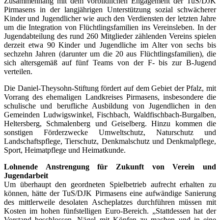
Zusammenhang mit dem vorbildlichen Engagement der TuS/DJK
Pirmasens in der langjährigen Unterstützung sozial schwächerer
Kinder und Jugendlicher wie auch den Verdiensten der letzten Jahre
um die Integration von Flüchtlingsfamilien ins Vereinsleben. In der
Jugendabteilung des rund 260 Mitglieder zählenden Vereins spielen
derzeit etwa 90 Kinder und Jugendliche im Alter von sechs bis
sechzehn Jahren (darunter um die 20 aus Flüchtlingsfamilien), die
sich altersgemäß auf fünf Teams von der F- bis zur B-Jugend
verteilen.
Die Daniel-Theysohn-Stiftung fördert auf dem Gebiet der Pfalz, mit
Vorrang des ehemaligen Landkreises Pirmasens, insbesondere die
schulische und berufliche Ausbildung von Jugendlichen in den
Gemeinden Ludwigswinkel, Fischbach, Waldfischbach-Burgalben,
Heltersberg, Schmalenberg und Geiselberg. Hinzu kommen die
sonstigen Förderzwecke Umweltschutz, Naturschutz und
Landschaftspflege, Tierschutz, Denkmalschutz und Denk­malpflege,
Sport, Heimatpflege und Heimatkunde.
Lohnende Anstrengung für Zukunft von Verein und
Jugendarbeit
Um überhaupt den geordneten Spielbetrieb aufrecht erhalten zu
können, hätte der TuS/DJK Pirmasens eine aufwändige Sanierung
des mittlerweile desolaten Ascheplatzes durchführen müssen mit
Kosten im hohen fünfstelligen Euro-Bereich. „Stattdessen hat der
Vorstand beschlossen, Nägel mit Köpfen zu machen und in eine