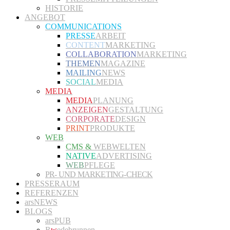
HISTORIE
ANGEBOT
COMMUNICATIONS
PRESSE
ARBEIT
CONTENT
MARKETING
COLLABORATION
MARKETING
THEMEN
MAGAZINE
MAILING
NEWS
SOCIAL
MEDIA
MEDIA
MEDIA
PLANUNG
ANZEIGEN
GESTALTUNG
CORPORATE
DESIGN
PRINT
PRODUKTE
WEB
CMS &
WEBWELTEN
NATIVE
ADVERTISING
WEB
PFLEGE
PR- UND MARKETING-CHECK
PRESSERAUM
REFERENZEN
arsNEWS
BLOGS
arsPUB
R
w
edebrunnen