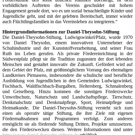
vorbildlichen Auftreten des Vereins geschuldet mit hohem
Engagement gerade dort, wo es um sozial benachteiligte Kinder und
Jugendliche geht, und mit der gelebten Bereitschaft, immer wieder
auch Flüchtlingsfamilien in das Vereinsleben zu integrieren.“
Hintergrundinformationen zur Daniel-Theysohn-Stiftung
Die Daniel-Theysohn-Stiftung, Ludwigswinkel/Pfalz, wurde 1970
von Daniel Theysohn, einem innovativen Unternehmer der
Schuhindustrie und der Kunststoffverarbeitung, und seiner Frau
Ruth ins Leben gerufen. Als private Fördereinrichtung in der
Südwestpfalz pflegt sie die Tradition zugunsten der dort lebenden
Menschen und gestaltet innovativ die Zukunft. Gefördert wird auf
dem Gebiet der Pfalz, mit größtmöglichem Vorrang des ehemaligen
Landkreises Pirmasens, insbesondere die schulische und berufliche
Ausbildung von Jugendlichen in den Gemeinden Ludwigswinkel,
Fischbach, Waldfischbach-Burgalben, Heltersberg, Schmalenberg
und Geiselberg. Hinzu kommen die sonstigen Förderzwecke
Umweltschutz, Naturschutz und Landschaftspflege, Tierschutz,
Denkmalschutz und Denkmalpflege, Sport, Heimatpflege und
Heimatkunde. Die Daniel-Theysohn-Stiftung versteht sich zum
einen als operativ tätige Stiftung, die ihre Ziele mit eigenen
Fördermaßnahmen und Programmen verfolgt. Zum anderen
ermöglicht sie als fördernde Stiftung Dritten, Projekte umzusetzen,
die den Förderzwecken dienen. Weitere Informationen sind unter
https://www.daniel-theysohn-stiftung.de
erhältlich.