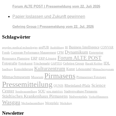
Forum ALTE POST | Pressemeldung vom 22. Juli 2026
Papier loslassen und Zukunft gewinnen
Gehring Group | Pressemeldung vom 22. Jul. 2026
Schlagwörter
Business Intelligence
arsPUB
CONVAR
apoplex medical technologies
Ausbildung
BI
Dynamikum
Foods
Corporate Performance Management
Enterprise
CPM
Forum ALTE POST
ERP
ERP-Lösung
Ressource Planning
IDL
Fotografie
Fotokunst
Frischemarkt
Gehring Group
GAPTEQ
Harald Kröher
Kulturzentrum
Kunst
Konsolidierung
Lebensmittel
Isselburg
Mitmachexponate
Pirmasens
Mitmachmuseum
Museum
Pirmasenser Fototage
Pressemitteilung
Science
Rheinland-Pfalz
QUNIS
Center
SOU
sou.matrixx
Sonderausstellung
Stadtverwaltung Pirmasens
Städtisches Krankenhaus Pirmasens
Südwestpfalz
Vorhofflimmern
Wasgau
Westpfalz
Wechselausstellung
Workshop
Newsletter