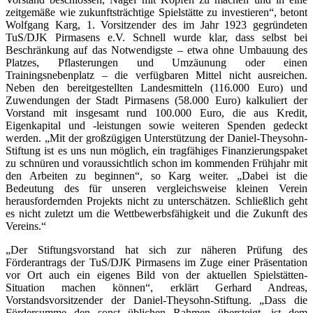
zeitgemäße wie zukunftsträchtige Spielstätte zu investieren“, betont
Wolfgang Karg, 1. Vorsitzender des im Jahr 1923 gegründeten
TuS/DJK Pirmasens e.V. Schnell wurde klar, dass selbst bei
Beschränkung auf das Notwendigste – etwa ohne Umbauung des
Platzes, Pflasterungen und Umzäunung oder einen
Trainingsnebenplatz – die verfügbaren Mittel nicht ausreichen.
Neben den bereitgestellten Landesmitteln (116.000 Euro) und
Zuwendungen der Stadt Pirmasens (58.000 Euro) kalkuliert der
Vorstand mit insgesamt rund 100.000 Euro, die aus Kredit,
Eigenkapital und -leistungen sowie weiteren Spenden gedeckt
werden. „Mit der großzügigen Unterstützung der Daniel-Theysohn-
Stiftung ist es uns nun möglich, ein tragfähiges Finanzierungspaket
zu schnüren und voraussichtlich schon im kommenden Frühjahr mit
den Arbeiten zu beginnen“, so Karg weiter. „Dabei ist die
Bedeutung des für unseren vergleichs­weise kleinen Verein
herausfordernden Projekts nicht zu unterschätzen. Schließlich geht
es nicht zuletzt um die Wettbewerbsfähigkeit und die Zukunft des
Vereins.“
„Der Stiftungsvorstand hat sich zur näheren Prüfung des
Förderantrags der TuS/DJK Pirmasens im Zuge einer Präsentation
vor Ort auch ein eigenes Bild von der aktuellen Spielstätten-
Situation machen können“, erklärt Gerhard Andreas,
Vorstandsvorsitzender der Daniel-Theysohn-Stiftung. „Dass die
Fördersumme den sonst üblichen Rahmen übersteigt, ist dem