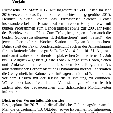
Vorjahr
Pirmasens, 22. März 2017.
Mit insgesamt 87.500 Gästen im Jahr
2016 verzeichnet das Dynamikum ein leichtes Plus gegenüber 2015.
Deutlich punkten konnte das Pirmasenser Science Center
insbesondere bei den Besucherzahlen im ersten Halbjahr, etwa mit
bunten Programmen zum Landesturnfest sowie zur 200-Jahr-Feier
des Bezirksverbands Pfalz. Zum Erfolg beigetragen haben auch die
beiden Sonderausstellungen „Effekthascherei“ und „rätsel!“, die
jeweils über mehrere Wochen Station im Dynamikum machten.
Daher spielt der Faktor Sonderausstellung auch in der Jahresplanung
für das laufende Jahr eine große Rolle: Von 4. Juni bis 31. August –
und damit während der rheinland-pfälzischen Sommerferien (1. Juli
bis 13. August) – gastiert „Haste Töne? Klänge zum Hören, Sehen
und Anfassen“ mit einem umfassenden Extra-Programm. Als
außerschulischer Lernort bietet das Dynamikum hierbei Lehrkräften
die Gelegenheit, im Rahmen von Infotagen am 6. und 7. Juni bereits
vor dem Besuch mit der Klasse die Ausstellung zu erkunden.
Während der kostenfreien Lehrer-Veranstaltungen können sie sich
zudem über die pädagogischen und didaktischen Möglichkeiten
informieren.
Blick in den Veranstaltungskalender
Fest geplant für 2017 sind die alljährliche Geburtstagsfeier am 1.
Mai, die Gruselnacht (13. Oktober) sowie Experimentvorführungen,