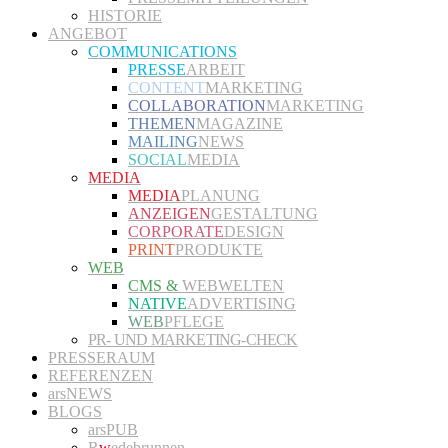
HISTORIE
ANGEBOT
COMMUNICATIONS
PRESSE
ARBEIT
CONTENT
MARKETING
COLLABORATION
MARKETING
THEMEN
MAGAZINE
MAILING
NEWS
SOCIAL
MEDIA
MEDIA
MEDIA
PLANUNG
ANZEIGEN
GESTALTUNG
CORPORATE
DESIGN
PRINT
PRODUKTE
WEB
CMS &
WEBWELTEN
NATIVE
ADVERTISING
WEB
PFLEGE
PR- UND MARKETING-CHECK
PRESSERAUM
REFERENZEN
arsNEWS
BLOGS
arsPUB
R
w
edebrunnen