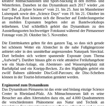
kreative Mitmachaktionen und Sport-Stacking in den Herbst- und
Winterferien. Daneben ist das Dynamikum auch 2017 wieder „on
tour“: Bei „Explore Science“ vom 21. bis 25. Juni im Mannheimer
Luisenpark sowie den „Science Days“ vom 19. bis 21. Oktober im
Europa-Park Rust können sich die Besucher auf Entdeckungsreise
an mobilen Exponaten begeben oder an Bastelworkshops
teilnehmen. Und schließlich gehört das Dynamikum zu den
Ausstellungsorten hochwertiger Fotokunst während der Pirmasenser
Fototage vom 20. Oktober bis 5. November.
Die Eintrittskarten gelten für den ganzen Tag, so dass sich gerade
bei schönem Wetter ein Abstecher in die nahe Fußgängerzone
anbietet oder in den unmittelbar angrenzenden Naturpark Strecktal.
Dort befinden sich weitere spannende Exponate (zum Thema
„Aufwind“). Darüber hinaus gibt es viele attraktive Freiluftangebote
wie ein Skate-Anlage, ein Abenteuer- und Wasserspielplatz mit
Barfußpfad und ein Kneipp-Becken. Zu den Highlights gehört ein
zwölf Bahnen zählender DiscGolf-Parcours; die Disc-Scheiben
können in der Tourist-Information gemietet werden.
Ergänzend zum Dynamikum
Das Dynamikum Pirmasens ist das erste und bislang einzige Science
Center in Rheinland-Pfalz. Als Mitmachmuseum lädt es seine
Besucher aus allen Altersstufen dazu ein, auf 4.000 Quadratmetern
die verschiedensten Phänomene aus Natur und Technik an