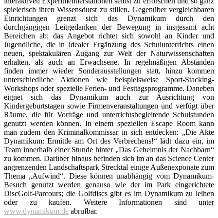
interaktiven Experimentierstationen selbst zu erforschen und so ganz
spielerisch ihren Wissensdurst zu stillen. Gegenüber vergleichbaren
Einrichtungen grenzt sich das Dynamikum durch den
durchgängigen Leitgedanken der Bewegung in insgesamt acht
Bereichen ab; das Angebot richtet sich sowohl an Kinder und
Jugendliche, die in idealer Ergänzung des Schulunterrichts einen
neuen, spektakulären Zugang zur Welt der Naturwissenschaften
erhalten, als auch an Erwachsene. In regelmäßigen Abständen
finden immer wieder Sonderausstellungen statt, hinzu kommen
unterschiedliche Aktionen wie beispielsweise Sport-Stacking-
Workshops oder spezielle Ferien- und Festtagsprogramme. Daneben
eignet sich das Dynamikum auch zur Ausrichtung von
Kindergeburtstagen sowie Firmenveranstaltungen und verfügt über
Räume, die für Vorträge und unterrichtsbegleitende Schulstunden
genutzt werden können. In einem speziellen Escape Room kann
man zudem den Kriminalkommissar in sich entdecken: „Die Akte
Dynamikum: Ermittle am Ort des Verbrechens!“ lädt dazu ein, im
Team innerhalb einer Stunde hinter „Das Geheimnis der Nachbarn“
zu kommen. Darüber hinaus befinden sich im an das Science Center
angrenzenden Landschaftspark Strecktal einige Außenexponate zum
Thema „Aufwind“. Diese können unabhängig vom Dynamikum-
Besuch genutzt werden genauso wie der im Park eingerichtete
DiscGolf-Parcours; die Golfdiscs gibt es im Dynamikum zu leihen
oder zu kaufen. Weitere Informationen sind unter
www.dynamikum.de
abrufbar.