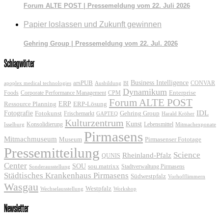
Forum ALTE POST | Pressemeldung vom 22. Juli 2026
Papier loslassen und Zukunft gewinnen
Gehring Group | Pressemeldung vom 22. Jul. 2026
Schlagwörter
Business Intelligence
arsPUB
CONVAR
apoplex medical technologies
Ausbildung
BI
Dynamikum
Foods
Corporate Performance Management
Enterprise
CPM
Forum ALTE POST
ERP
ERP-Lösung
Ressource Planning
IDL
Fotografie
Fotokunst
Frischemarkt
Gehring Group
GAPTEQ
Harald Kröher
Kulturzentrum
Kunst
Konsolidierung
Lebensmittel
Isselburg
Mitmachexponate
Pirmasens
Mitmachmuseum
Museum
Pirmasenser Fototage
Pressemitteilung
Science
Rheinland-Pfalz
QUNIS
Center
SOU
sou.matrixx
Sonderausstellung
Stadtverwaltung Pirmasens
Städtisches Krankenhaus Pirmasens
Südwestpfalz
Vorhofflimmern
Wasgau
Westpfalz
Wechselausstellung
Workshop
Newsletter