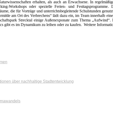
aturwissenschaften erhalten, als auch an Erwachsene. In regelmäßig
tacking-Workshops oder spezielle Ferien- und Festtags­programm
äume, die für Vorträge und unterrichtsbegleitende Schulstunden gen
mittle am Ort des Verbrechens“ lädt dazu ein, im Team innerhalb ei
ndschaftspark Strecktal einige Außenexponate zum Thema „Aufwind
iscs gibt es im Dynamikum zu leihen oder zu kaufen. Weitere Informati
mmen
tionen über nachhaltige Stadtentwicklung
imawandels