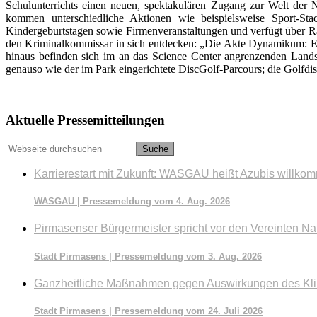
Schulunterrichts einen neuen, spektakulären Zugang zur Welt der N
kommen unterschiedliche Aktionen wie beispiels­weise Sport-S
Kindergeburtstagen sowie Firmenveranstaltungen und verfügt über R
den Kriminalkommissar in sich entdecken: „Die Akte Dynamikum: Er
hinaus befinden sich im an das Science Center angrenzenden La
genau­so wie der im Park eingerichtete DiscGolf-Parcours; die Golfd
Seitenspalte
Aktuelle Pressemitteilungen
Webseite
durchsuchen
Karrierestart mit Zukunft: WASGAU heißt Azubis willko
WASGAU | Pressemeldung vom 4. Aug. 2026
Pirmasenser Bürgermeister spricht vor den Vereinten Na
Stadt Pirmasens | Pressemeldung vom 3. Aug. 2026
Ganzheitliche Maßnahmen gegen Auswirkungen des Kl
Stadt Pirmasens | Pressemeldung vom 24. Juli 2026