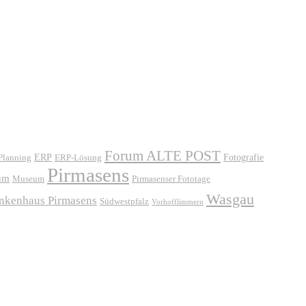
Forum ALTE POST
ERP
ERP-Lösung
Fotografie
 Planning
Pirmasens
um
Museum
Pirmasenser Fototage
Wasgau
ankenhaus Pirmasens
Südwestpfalz
Vorhofflimmern