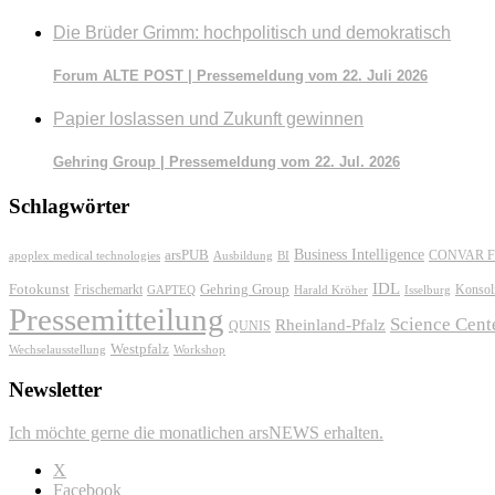
Die Brüder Grimm: hochpolitisch und demokratisch
Forum ALTE POST | Pressemeldung vom 22. Juli 2026
Papier loslassen und Zukunft gewinnen
Gehring Group | Pressemeldung vom 22. Jul. 2026
Schlagwörter
Business Intelligence
arsPUB
CONVAR F
apoplex medical technologies
Ausbildung
BI
IDL
Fotokunst
Frischemarkt
Gehring Group
Konsol
GAPTEQ
Harald Kröher
Isselburg
Pressemitteilung
Science Cent
Rheinland-Pfalz
QUNIS
Westpfalz
Wechselausstellung
Workshop
Newsletter
Ich möchte gerne die monatlichen arsNEWS erhalten.
X
Facebook