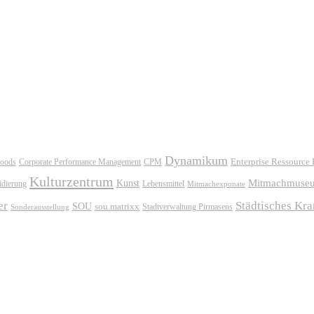
Dynamikum
oods
Corporate Performance Management
Enterprise Ressource
CPM
Kulturzentrum
Mitmachmuse
Kunst
idierung
Lebensmittel
Mitmachexponate
er
Städtisches Kr
SOU
sou.matrixx
Sonderausstellung
Stadtverwaltung Pirmasens