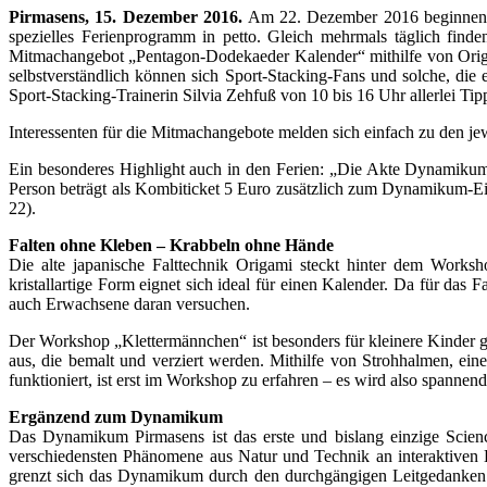
Pirmasens, 15. Dezember 2016.
Am 22. Dezember 2016 beginnen di
spezielles Ferienprogramm in petto. Gleich mehrmals täglich find
Mitmachangebot „Pentagon-Dodekaeder Kalender“ mithilfe von Origami
selbstverständlich können sich Sport-Stacking-Fans und solche, di
Sport-Stacking-Trainerin Silvia Zehfuß von 10 bis 16 Uhr allerlei Tip
Interessenten für die Mitmachangebote melden sich einfach zu den j
Ein besonderes Highlight auch in den Ferien: „Die Akte Dynamikum
Person beträgt als Kombiticket 5 Euro zusätzlich zum Dynamikum-Eint
22).
Falten ohne Kleben – Krabbeln ohne Hände
Die alte japanische Falttechnik Origami steckt hinter dem Works
kristallartige Form eignet sich ideal für einen Kalender. Da für das 
auch Erwachsene daran versuchen.
Der Workshop „Klettermännchen“ ist besonders für kleinere Kinder g
aus, die bemalt und verziert werden. Mithilfe von Strohhalmen, e
funktioniert, ist erst im Workshop zu erfahren – es wird also spannend
Ergänzend zum Dynamikum
Das Dynamikum Pirmasens ist das erste und bislang einzige Scienc
verschiedensten Phänomene aus Natur und Technik an interaktiven Ex
grenzt sich das Dynamikum durch den durchgängigen Leitgedanken d