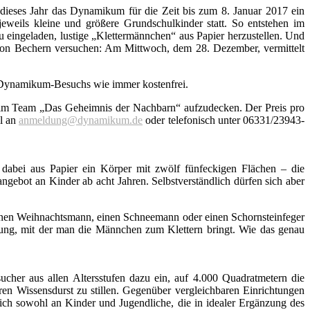
dieses Jahr das Dynamikum für die Zeit bis zum 8. Januar 2017 ein
eweils kleine und größere Grundschulkinder statt. So entstehen im
 eingeladen, lustige „Klettermännchen“ aus Papier herzustellen. Und
n von Bechern versuchen: Am Mittwoch, dem 28. Dezember, vermittelt
s Dynamikum-Besuchs wie immer kostenfrei.
, im Team „Das Geheimnis der Nachbarn“ aufzudecken. Der Preis pro
il an
anmeldung@dynamikum.de
oder telefonisch unter 06331/23943-
 dabei aus Papier ein Körper mit zwölf fünfeckigen Flächen – die
hangebot an Kinder ab acht Jahren. Selbstverständlich dürfen sich aber
 einen Weihnachtsmann, einen Schneemann oder einen Schornsteinfeger
tung, mit der man die Männchen zum Klettern bringt. Wie das genau
cher aus allen Altersstufen dazu ein, auf 4.000 Quadratmetern die
ren Wissensdurst zu stillen. Gegenüber vergleichbaren Einrichtungen
ch sowohl an Kinder und Jugendliche, die in idealer Ergänzung des