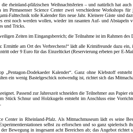
e rheinland-pfälzischen Weihnachtsferien – und natürlich hat auch 
en im Pirmasenser Science Center zwei verschiedene Workshops für j
-Falttechnik tolle Kalender fürs neue Jahr. Kleinere Gäste sind dazu
e es erst noch werden wollen, wieder im rasanten Auf- und Abstapel
ps und Tricks.
eweiligen Zeiten im Eingangsbereich; die Teilnahme ist im Rahmen de
: Ermittle am Ort des Verbrechens!“ lädt alle Krimifreunde dazu ein
ritt oder 9 Euro für das Einzelticket (Reservierung erbeten per E-Ma
hop „Pentagon-Dodekaeder Kalender“. Ganz ohne Klebstoff entsteht
Falten ein wenig Bastelgeschick notwendig ist, richtet sich das Mitmac
eeignet. Passend zur Jahreszeit schneiden die Teilnehmer aus Papier
inem Stück Schnur und Holzkugeln entsteht im Anschluss eine Vorrich
.
e Center in Rheinland-Pfalz. Als Mitmachmuseum lädt es seine Besu
perimentierstationen selbst zu erforschen und so ganz spielerisch ih
er Bewegung in insgesamt acht Bereichen ab; das Angebot richtet si