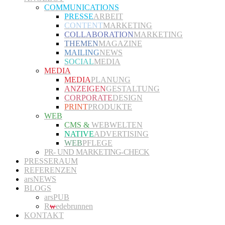
COMMUNICATIONS
PRESSE
ARBEIT
CONTENT
MARKETING
COLLABORATION
MARKETING
THEMEN
MAGAZINE
MAILING
NEWS
SOCIAL
MEDIA
MEDIA
MEDIA
PLANUNG
ANZEIGEN
GESTALTUNG
CORPORATE
DESIGN
PRINT
PRODUKTE
WEB
CMS &
WEBWELTEN
NATIVE
ADVERTISING
WEB
PFLEGE
PR- UND MARKETING-CHECK
PRESSERAUM
REFERENZEN
arsNEWS
BLOGS
arsPUB
R
w
edebrunnen
KONTAKT