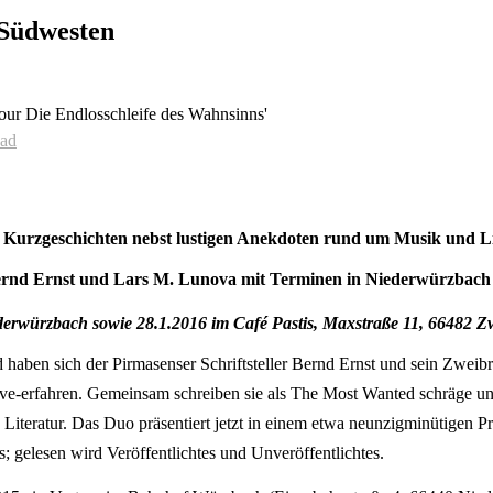
 Südwesten
ad
 Kurzgeschichten nebst lustigen Anekdoten rund um Musik und L
n Bernd Ernst und Lars M. Lunova mit Terminen in Niederwürzbac
würzbach sowie 28.1.2016 im Café Pastis, Maxstraße 11, 66482 Zwei
haben sich der Pirmasenser Schriftsteller Bernd Ernst und sein Zwe
 live-erfahren. Gemeinsam schreiben sie als The Most Wanted schräge 
teratur. Das Duo präsentiert jetzt in einem etwa neunzigminütigen Pr
; gelesen wird Veröffentlichtes und Unveröffentlichtes.