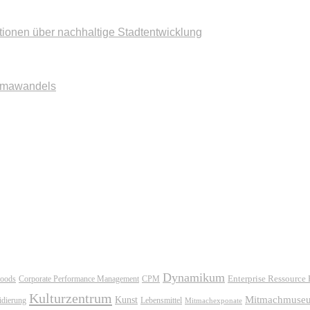
tionen über nachhaltige Stadtentwicklung
imawandels
Dynamikum
oods
Corporate Performance Management
Enterprise Ressource
CPM
Kulturzentrum
Mitmachmuse
Kunst
idierung
Lebensmittel
Mitmachexponate