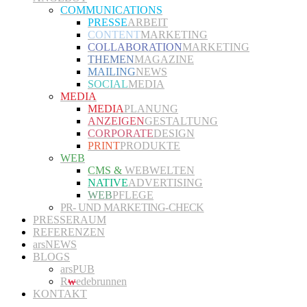
COMMUNICATIONS
PRESSE
ARBEIT
CONTENT
MARKETING
COLLABORATION
MARKETING
THEMEN
MAGAZINE
MAILING
NEWS
SOCIAL
MEDIA
MEDIA
MEDIA
PLANUNG
ANZEIGEN
GESTALTUNG
CORPORATE
DESIGN
PRINT
PRODUKTE
WEB
CMS &
WEBWELTEN
NATIVE
ADVERTISING
WEB
PFLEGE
PR- UND MARKETING-CHECK
PRESSERAUM
REFERENZEN
arsNEWS
BLOGS
arsPUB
R
w
edebrunnen
KONTAKT