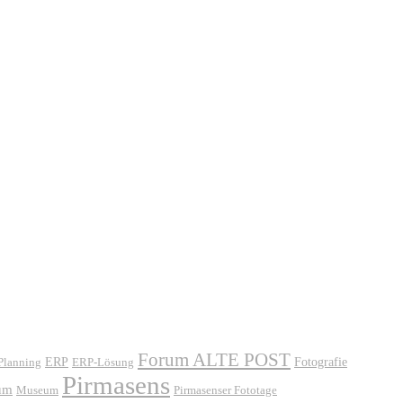
Forum ALTE POST
ERP
ERP-Lösung
Fotografie
 Planning
Pirmasens
um
Museum
Pirmasenser Fototage