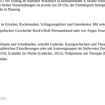
015 ein Vortrag im Bahnhof Würzbach (Eisenbahnstraße 4, 66440 Nied
ider Veranstaltungen ist jeweils um 20 Uhr, der Eintrittspreis beträgt
its in Planung.
st Erzieher, Rockmusiker, Schlagzeuglehrer und Querdenker. Mit seiner 
biografischen Geschichte Rock'n'Roll Niemandsland oder wie Angus Youn
fmann und Schriftsteller, schreibt Gedichte, Kurzgeschichten und Theat
in zahlreichen Einzellesungen oder mit Autorengruppen im Südwesten De
010), Eckbälle ins Nichts (Gedichte, 2012), Vollpension mit Therapie 
inder.
mmen