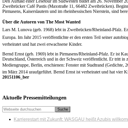
Den Auftakt einer Lesetour im Südwesten bildet am 26. November 2
Zweibrücker Café Pastis (Maxstraße 11, 66482 Zweibrücken). Beginn be
Pirmasens, Kaiserslautern und im rheinhessischen Nierstein, sind bere
Über die Autoren von The Most Wanted
Lars M. Lunova (geb. 1968) lebt in Zweibrücken/Rheinland-Pfalz. Er i
Europa. Im Jahr 2015 veröffentlichte er den ersten Teil seiner auto
verheiratet und hat zwei erwachsene Kinder.
Bernd Ernst (geb. 1969) lebt in Pirmasens/Rheinland-Pfalz. Er ist Kau
Deutschland, Österreich und in der Schweiz veröffentlicht. Er tritt 
Mediengruppe, Berlin, erschienen: Fenster mit Stadtrand (Gedichte, 2
im März 2014 uraufgeführt. Bernd Ernst ist verheiratet und hat vier K
20151106_ber
Seitenspalte
Aktuelle Pressemitteilungen
Webseite
durchsuchen
Karrierestart mit Zukunft: WASGAU heißt Azubis willko