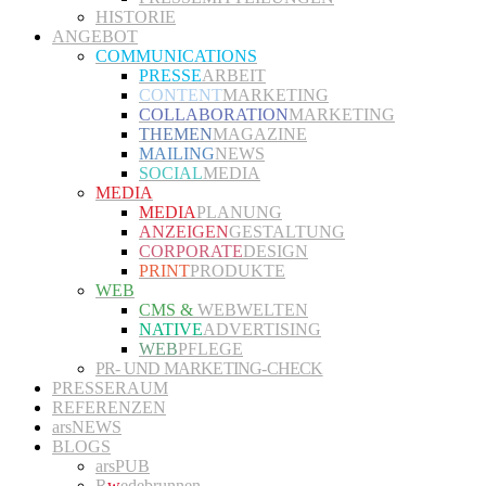
HISTORIE
ANGEBOT
COMMUNICATIONS
PRESSE
ARBEIT
CONTENT
MARKETING
COLLABORATION
MARKETING
THEMEN
MAGAZINE
MAILING
NEWS
SOCIAL
MEDIA
MEDIA
MEDIA
PLANUNG
ANZEIGEN
GESTALTUNG
CORPORATE
DESIGN
PRINT
PRODUKTE
WEB
CMS &
WEBWELTEN
NATIVE
ADVERTISING
WEB
PFLEGE
PR- UND MARKETING-CHECK
PRESSERAUM
REFERENZEN
arsNEWS
BLOGS
arsPUB
R
w
edebrunnen