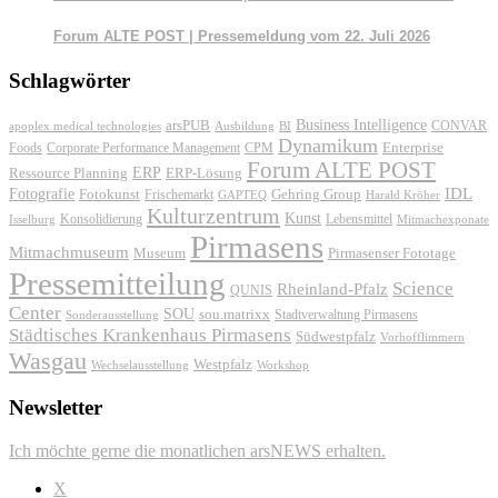
Forum ALTE POST | Pressemeldung vom 22. Juli 2026
Schlagwörter
Business Intelligence
arsPUB
CONVAR
apoplex medical technologies
Ausbildung
BI
Dynamikum
Foods
Corporate Performance Management
Enterprise
CPM
Forum ALTE POST
ERP
ERP-Lösung
Ressource Planning
IDL
Fotografie
Fotokunst
Frischemarkt
Gehring Group
GAPTEQ
Harald Kröher
Kulturzentrum
Kunst
Konsolidierung
Lebensmittel
Isselburg
Mitmachexponate
Pirmasens
Mitmachmuseum
Museum
Pirmasenser Fototage
Pressemitteilung
Science
Rheinland-Pfalz
QUNIS
Center
SOU
sou.matrixx
Sonderausstellung
Stadtverwaltung Pirmasens
Städtisches Krankenhaus Pirmasens
Südwestpfalz
Vorhofflimmern
Wasgau
Westpfalz
Wechselausstellung
Workshop
Newsletter
Ich möchte gerne die monatlichen arsNEWS erhalten.
X