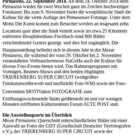
Pirmasens, 22. September 2014.
Ab dem 24. Oktober 2014 steht
Pirmasens wieder für zwei Wochen ganz im Zeichen hochwertiger
Fotokunst: Bis zum 9. November bietet die westpfälzische Stadt die
Kulisse für die vierte Auflage der Pirmasenser Fototage. Unter dem
Motto Die Kunst kommt zum Besucher werden an insgesamt zehn
Locations quer über die Stadt verteilt sowie im etwa 25 Kilometer
entfernten Biosphärenhaus Fischbach rund 800 Bilder
verschiedenster Genres gezeigt  und dies frei zugänglich. Die
Hauptausstellung befindet sich in diesem Jahr in der Messe
Pirmasens, die während der vom 29. Oktober bis 2. November
veranstalteten Verbrauchermesse HaGeHa auch die Kulisse für
diverse Foto-Events bieten wird. Das Rahmenprogramm mit
Vorträgen, Beamer-Shows und den beiden Highlights
TRIERENBERG SUPER CIRCUIT (weltgrößter
Fotokunstwettbewerb und inoffizielle Foto-WM) sowie der Foto-
Convention MOTIVation FOTOGRAFIE zum
Eröffnungswochenende findet größtenteils im erst vor wenigen
Monaten eröffneten Kulturzentrum Forum ALTE POST statt.
Die Ausstellungsorte im Überblick
Messe Pirmasens
: Querschnitt unterschiedlichster Bilder mit einer
Auswahl an Fotos der GDT (Gesellschaft Deutscher Tierfotografen
e.V.), des TRIERENBERG SUPER CIRCUIT sowie der