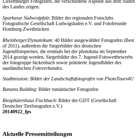
Luxemburger Fotografen, die verschiedene Aspekte aus dem Süden
des Landes zeigen.
Sparkasse Südwestpfalz
: Bilder der regionalen Fotoclubs
Fotografische Gesellschaft Ludwigshafen e.V. und Fotofreunde
Homburg-Zweibrücken
Rheinberger/Dynamikum
: 40 Bilder ausgewählter Fotografen (Best
of 2011), außerdem die Siegerbilder des deutschen
Jugendfotopreises, die erstmals bei der photokina im September
2014 gezeigt werden, Siegerbilder des 7. Jugend-Fotowettbewerbs
der fotogruppe bickenbach sowie prämierte Jugendbilder des
saarländischen
Fotoverbandes.
Stadtmission: Bilder der Landschaftsfotografen von PhotoTours4U
Banana Building
: Bilder rumänischer Fotografen
Biosphärenhaus Fischbach
: Bilder der GDT (Gesellschaft
Deutscher Tierfotografen e.V.)
20140922_fps
Seitenspalte
Aktuelle Pressemitteilungen