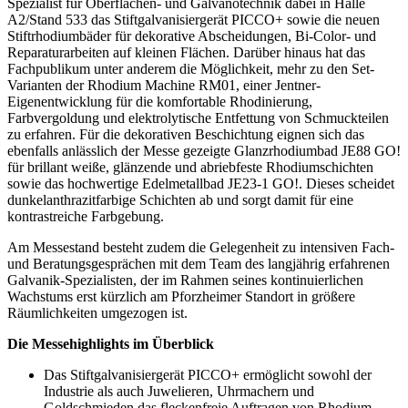
Spezialist für Oberflächen- und Galvanotechnik dabei in Halle
A2/Stand 533 das Stiftgalvanisiergerät PICCO+ sowie die neuen
Stiftrhodiumbäder für dekorative Abscheidungen, Bi-Color- und
Reparaturarbeiten auf kleinen Flächen. Darüber hinaus hat das
Fachpublikum unter anderem die Möglichkeit, mehr zu den Set-
Varianten der Rhodium Machine RM01, einer Jentner-
Eigenentwicklung für die komfortable Rhodinierung,
Farbvergoldung und elektrolytische Entfettung von Schmuckteilen
zu erfahren. Für die dekorativen Beschichtung eignen sich das
ebenfalls anlässlich der Messe gezeigte Glanzrhodiumbad JE88 GO!
für brillant weiße, glänzende und abriebfeste Rhodiumschichten
sowie das hochwertige Edelmetallbad JE23-1 GO!. Dieses scheidet
dunkelanthrazitfarbige Schichten ab und sorgt damit für eine
kontrastreiche Farbgebung.
Am Messestand besteht zudem die Gelegenheit zu intensiven Fach-
und Beratungsgesprächen mit dem Team des langjährig erfahrenen
Galvanik-Spezialisten, der im Rahmen seines kontinuierlichen
Wachstums erst kürzlich am Pforzheimer Standort in größere
Räumlichkeiten umgezogen ist.
Die Messehighlights im Überblick
Das Stiftgalvanisiergerät PICCO+ ermöglicht sowohl der
Industrie als auch Juwelieren, Uhrmachern und
Goldschmieden das fleckenfreie Auftragen von Rhodium,