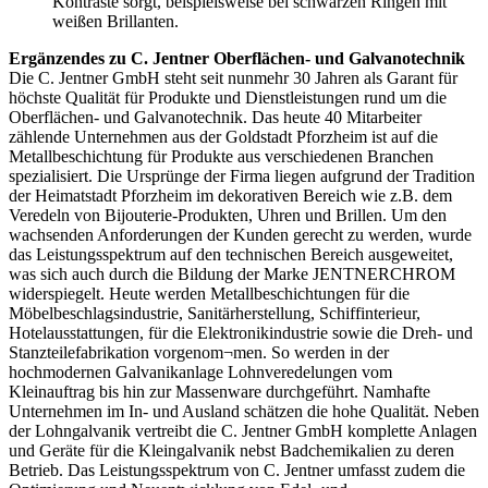
Kontraste sorgt, beispielsweise bei schwarzen Ringen mit
weißen Brillanten.
Ergänzendes zu C. Jentner Oberflächen- und Galvanotechnik
Die C. Jentner GmbH steht seit nunmehr 30 Jahren als Garant für
höchste Qualität für Produkte und Dienstleistungen rund um die
Oberflächen- und Galvanotechnik. Das heute 40 Mitarbeiter
zählende Unternehmen aus der Goldstadt Pforzheim ist auf die
Metallbeschichtung für Produkte aus verschiedenen Branchen
spezialisiert. Die Ursprünge der Firma liegen aufgrund der Tradition
der Heimatstadt Pforzheim im dekorativen Bereich wie z.B. dem
Veredeln von Bijouterie-Produkten, Uhren und Brillen. Um den
wachsenden Anforderungen der Kunden gerecht zu werden, wurde
das Leistungsspektrum auf den technischen Bereich ausgeweitet,
was sich auch durch die Bildung der Marke JENTNERCHROM
widerspiegelt. Heute werden Metallbeschichtungen für die
Möbelbeschlagsindustrie, Sanitärherstellung, Schiffinterieur,
Hotelausstattungen, für die Elektronikindustrie sowie die Dreh- und
Stanzteilefabrikation vorgenom¬men. So werden in der
hochmodernen Galvanikanlage Lohnveredelungen vom
Kleinauftrag bis hin zur Massenware durchgeführt. Namhafte
Unternehmen im In- und Ausland schätzen die hohe Qualität. Neben
der Lohngalvanik vertreibt die C. Jentner GmbH komplette Anlagen
und Geräte für die Kleingalvanik nebst Badchemikalien zu deren
Betrieb. Das Leistungsspektrum von C. Jentner umfasst zudem die