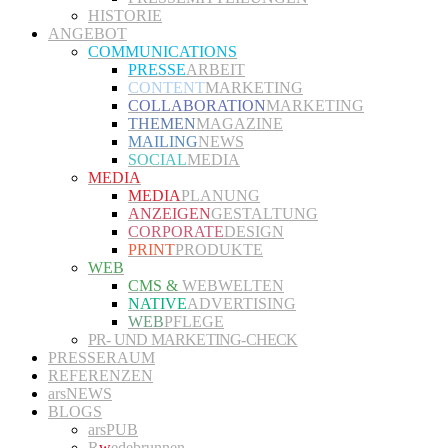
HISTORIE
ANGEBOT
COMMUNICATIONS
PRESSE
ARBEIT
CONTENT
MARKETING
COLLABORATION
MARKETING
THEMEN
MAGAZINE
MAILING
NEWS
SOCIAL
MEDIA
MEDIA
MEDIA
PLANUNG
ANZEIGEN
GESTALTUNG
CORPORATE
DESIGN
PRINT
PRODUKTE
WEB
CMS &
WEBWELTEN
NATIVE
ADVERTISING
WEB
PFLEGE
PR- UND MARKETING-CHECK
PRESSERAUM
REFERENZEN
arsNEWS
BLOGS
arsPUB
R
w
edebrunnen