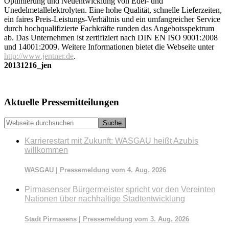
Optimierung und Neuentwicklung von Edel- und
Unedelmetallelektrolyten. Eine hohe Qualität, schnelle Lieferzeiten,
ein faires Preis-Leistungs-Verhältnis und ein umfangreicher Service
durch hochqualifizierte Fachkräfte runden das Angebotsspektrum
ab. Das Unternehmen ist zertifiziert nach DIN EN ISO 9001:2008
und 14001:2009. Weitere Informationen bietet die Webseite unter
http://www.jentner.de
.
20131216_jen
Seitenspalte
Aktuelle Pressemitteilungen
Webseite
durchsuchen
Karrierestart mit Zukunft: WASGAU heißt Azubis
willkommen
WASGAU | Pressemeldung vom 4. Aug. 2026
Pirmasenser Bürgermeister spricht vor den Vereinten
Nationen über nachhaltige Stadtentwicklung
Stadt Pirmasens | Pressemeldung vom 3. Aug. 2026