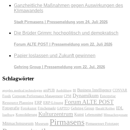
Ganzheitliche Maßnahmen gegen Auswirkungen des
Klimawandels
Stadt Pirmasens | Pressemeldung vom 24. Juli 2026
Die Brüder Grimm: hochpolitisch und demokratisch
Forum ALTE POST | Pressemeldung vom 22. Juli 2026
Papier loslassen und Zukunft gewinnen
Gehring Group | Pressemeldung vom 22. Jul. 2026
Schlagwörter
Business Intelligence
arsPUB
CONVAR
apoplex medical technologies
Ausbildung
BI
Dynamikum
Foods
Corporate Performance Management
Enterprise
CPM
Forum ALTE POST
ERP
ERP-Lösung
Ressource Planning
IDL
Fotografie
Fotokunst
Frischemarkt
Gehring Group
GAPTEQ
Harald Kröher
Kulturzentrum
Kunst
Konsolidierung
Lebensmittel
Isselburg
Mitmachexponate
Pirmasens
Mitmachmuseum
Museum
Pirmasenser Fototage