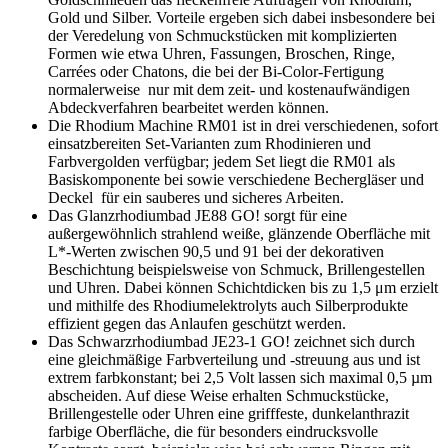
Gold und Silber. Vorteile ergeben sich dabei insbesondere bei
der Veredelung von Schmuckstücken mit komplizierten
Formen wie etwa Uhren, Fassungen, Broschen, Ringe,
Carrées oder Chatons, die bei der Bi-Color-Fertigung
normalerweise nur mit dem zeit- und kostenaufwändigen
Abdeckverfahren bearbeitet werden können.
Die Rhodium Machine RM01 ist in drei verschiedenen, sofort
einsatzbereiten Set-Varianten zum Rhodinieren und
Farbvergolden verfügbar; jedem Set liegt die RM01 als
Basiskomponente bei sowie verschiedene Bechergläser und
Deckel für ein sauberes und sicheres Arbeiten.
Das Glanzrhodiumbad JE88 GO! sorgt für eine
außergewöhnlich strahlend weiße, glänzende Oberfläche mit
L*-Werten zwischen 90,5 und 91 bei der dekorativen
Beschichtung beispielsweise von Schmuck, Brillengestellen
und Uhren. Dabei können Schichtdicken bis zu 1,5 μm erzielt
und mithilfe des Rhodiumelektrolyts auch Silberprodukte
effizient gegen das Anlaufen geschützt werden.
Das Schwarzrhodiumbad JE23-1 GO! zeichnet sich durch
eine gleichmäßige Farbverteilung und -streuung aus und ist
extrem farbkonstant; bei 2,5 Volt lassen sich maximal 0,5 µm
abscheiden. Auf diese Weise erhalten Schmuckstücke,
Brillengestelle oder Uhren eine grifffeste, dunkelanthrazit
farbige Oberfläche, die für besonders eindrucksvolle