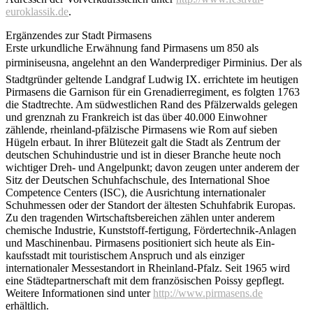
euroklassik.de
.
Ergänzendes zur Stadt Pirmasens
Erste urkundliche Erwähnung fand Pirmasens um 850 als
pirminiseusna, angelehnt an den Wanderprediger Pirminius. Der als
Stadtgründer geltende Landgraf Ludwig IX. errichtete im heutigen
Pirmasens die Garnison für ein Grenadierregiment, es folgten 1763
die Stadtrechte. Am südwestlichen Rand des Pfälzerwalds gelegen
und grenznah zu Frankreich ist das über 40.000 Einwohner
zählende, rheinland-pfälzische Pirmasens wie Rom auf sieben
Hügeln erbaut. In ihrer Blütezeit galt die Stadt als Zentrum der
deutschen Schuhindustrie und ist in dieser Branche heute noch
wichtiger Dreh- und Angelpunkt; davon zeugen unter anderem der
Sitz der Deutschen Schuhfachschule, des International Shoe
Competence Centers (ISC), die Ausrichtung internationaler
Schuhmessen oder der Standort der ältesten Schuhfabrik Europas.
Zu den tragenden Wirtschaftsbereichen zählen unter anderem
chemische Industrie, Kunststoff-fertigung, Fördertechnik-Anlagen
und Maschinenbau. Pirmasens positioniert sich heute als Ein-
kaufsstadt mit touristischem Anspruch und als einziger
internationaler Messestandort in Rheinland-Pfalz. Seit 1965 wird
eine Städtepartnerschaft mit dem französischen Poissy gepflegt.
Weitere Informationen sind unter
http://www.pirmasens.de
erhältlich.