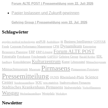
Forum ALTE POST | Pressemeldung vom 22. Juli 2026
Papier loslassen und Zukunft gewinnen
Gehring Group | Pressemeldung vom 22. Jul. 2026
Schlagwörter
Business Intelligence
arsPUB
CONVAR
apoplex medical technologies
Ausbildung
BI
Dynamikum
Foods
Corporate Performance Management
Enterprise
CPM
Forum ALTE POST
ERP
ERP-Lösung
Ressource Planning
IDL
Fotografie
Fotokunst
Frischemarkt
Gehring Group
GAPTEQ
Harald Kröher
Kulturzentrum
Kunst
Konsolidierung
Lebensmittel
Isselburg
Mitmachexponate
Pirmasens
Mitmachmuseum
Museum
Pirmasenser Fototage
Pressemitteilung
Science
Rheinland-Pfalz
QUNIS
Center
SOU
sou.matrixx
Sonderausstellung
Stadtverwaltung Pirmasens
Städtisches Krankenhaus Pirmasens
Südwestpfalz
Vorhofflimmern
Wasgau
Westpfalz
Wechselausstellung
Workshop
Newsletter