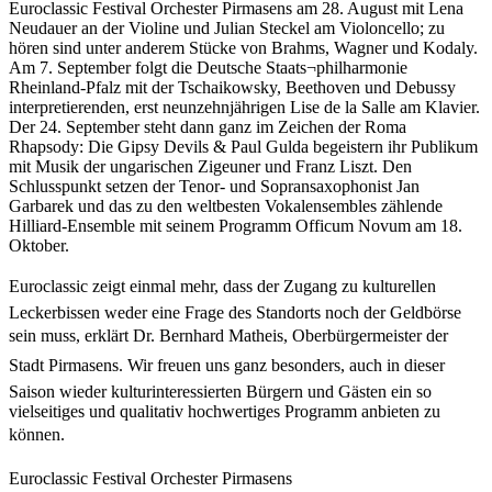
Euroclassic Festival Orchester Pirmasens am 28. August mit Lena
Neudauer an der Violine und Julian Steckel am Violoncello; zu
hören sind unter anderem Stücke von Brahms, Wagner und Kodaly.
Am 7. September folgt die Deutsche Staats¬philharmonie
Rheinland-Pfalz mit der Tschaikowsky, Beethoven und Debussy
interpretierenden, erst neunzehnjährigen Lise de la Salle am Klavier.
Der 24. September steht dann ganz im Zeichen der Roma
Rhapsody: Die Gipsy Devils & Paul Gulda begeistern ihr Publikum
mit Musik der ungarischen Zigeuner und Franz Liszt. Den
Schlusspunkt setzen der Tenor- und Sopransaxophonist Jan
Garbarek und das zu den weltbesten Vokalensembles zählende
Hilliard-Ensemble mit seinem Programm Officum Novum am 18.
Oktober.
Euroclassic zeigt einmal mehr, dass der Zugang zu kulturellen
Leckerbissen weder eine Frage des Standorts noch der Geldbörse
sein muss, erklärt Dr. Bernhard Matheis, Oberbürgermeister der
Stadt Pirmasens. Wir freuen uns ganz besonders, auch in dieser
Saison wieder kulturinteressierten Bürgern und Gästen ein so
vielseitiges und qualitativ hochwertiges Programm anbieten zu
können.
Euroclassic Festival Orchester Pirmasens