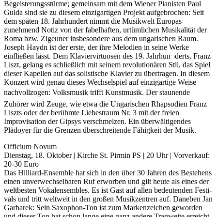
Begeisterungsstürme; gemeinsam mit dem Wiener Pianisten Paul
Gulda sind sie zu diesem einzigartigen Projekt aufgebrochen: Seit
dem späten 18. Jahrhundert nimmt die Musikwelt Europas
zunehmend Notiz von der fabelhaften, urtümlichen Musikalität der
Roma bzw. Zigeuner insbesondere aus dem ungarischen Raum.
Joseph Haydn ist der erste, der ihre Melodien in seine Werke
einfließen lässt. Dem Klaviervirtuosen des 19. Jahrhun¬derts, Franz
Liszt, gelang es schließlich mit seinem revolutionären Stil, das Spiel
dieser Kapellen auf das solistische Klavier zu übertragen. In diesem
Konzert wird genau dieses Wechselspiel auf einzigartige Weise
nachvollzogen: Volksmusik trifft Kunstmusik. Der staunende
Zuhörer wird Zeuge, wie etwa die Ungarischen Rhapsodien Franz
Liszts oder der berühmte Liebestraum Nr. 3 mit der freien
Improvisation der Gipsys verschmelzen. Ein überwältigendes
Plädoyer für die Grenzen überschreitende Fähigkeit der Musik.
Officium Novum
Dienstag, 18. Oktober | Kirche St. Pirmin PS | 20 Uhr | Vorverkauf:
20-30 Euro
Das Hilliard-Ensemble hat sich in den über 30 Jahren des Bestehens
einen unverwechselbaren Ruf erworben und gilt heute als eines der
weltbesten Vokalensembles. Es ist Gast auf allen bedeutenden Festi-
vals und tritt weltweit in den großen Musikzentren auf. Daneben Jan
Garbarek: Sein Saxophon-Ton ist zum Markenzeichen geworden
und dieser Ton hat schon lange eine ganz andere Tragweite erreicht,