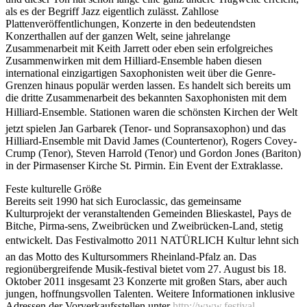
als es der Begriff Jazz eigentlich zulässt. Zahllose
Plattenveröffentlichungen, Konzerte in den bedeutendsten
Konzerthallen auf der ganzen Welt, seine jahrelange
Zusammenarbeit mit Keith Jarrett oder eben sein erfolgreiches
Zusammenwirken mit dem Hilliard-Ensemble haben diesen
international einzigartigen Saxophonisten weit über die Genre-
Grenzen hinaus populär werden lassen. Es handelt sich bereits um
die dritte Zusammenarbeit des bekannten Saxophonisten mit dem
Hilliard-Ensemble. Stationen waren die schönsten Kirchen der Welt 
jetzt spielen Jan Garbarek (Tenor- und Sopransaxophon) und das
Hilliard-Ensemble mit David James (Countertenor), Rogers Covey-
Crump (Tenor), Steven Harrold (Tenor) und Gordon Jones (Bariton)
in der Pirmasenser Kirche St. Pirmin. Ein Event der Extraklasse.
Feste kulturelle Größe
Bereits seit 1990 hat sich Euroclassic, das gemeinsame
Kulturprojekt der veranstaltenden Gemeinden Blieskastel, Pays de
Bitche, Pirma-sens, Zweibrücken und Zweibrücken-Land, stetig
entwickelt. Das Festivalmotto 2011 NATÜRLICH Kultur lehnt sich
an das Motto des Kultursommers Rheinland-Pfalz an. Das
regionübergreifende Musik-festival bietet vom 27. August bis 18.
Oktober 2011 insgesamt 23 Konzerte mit großen Stars, aber auch
jungen, hoffnungsvollen Talenten. Weitere Informationen inklusive
Adressen der Vorverkaufsstellen unter
http://www.festival-