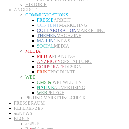
HISTORIE
ANGEBOT
COMMUNICATIONS
PRESSE
ARBEIT
CONTENT
MARKETING
COLLABORATION
MARKETING
THEMEN
MAGAZINE
MAILING
NEWS
SOCIAL
MEDIA
MEDIA
MEDIA
PLANUNG
ANZEIGEN
GESTALTUNG
CORPORATE
DESIGN
PRINT
PRODUKTE
WEB
CMS &
WEBWELTEN
NATIVE
ADVERTISING
WEB
PFLEGE
PR- UND MARKETING-CHECK
PRESSERAUM
REFERENZEN
arsNEWS
BLOGS
arsPUB
R
w
edebrunnen