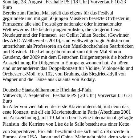
Sonntag, 28. August | Festhalle PS | 18 Uhr | Vorverkauf: 10-23
Euro
Bereits zum fünften Mal spielt das eigens für das Festival
gegründete und mit gut 50 jungen Musikern besetzte Orchester in
Pirmasens; alle sind Preisträger nationaler oder internationaler
Wettbewerbe. Die beiden jungen Solisten, die Geigerin Lena
Neudauer und der Pirmasen¬ser Cellist Julian Steckel (Gewinner
des ARD-Wettbewerbs 2010), sind weltweit gefragte Solisten und
unterrichten als Professoren an den Musikhochschulen Saarbrücken
und Rostock. Die Leitung übernimmt zum dritten Mal Simon
Gaudenz, der 2009 mit dem Deutschen Dirigentenpreis die höchste
Auszeichnung für Dirigenten in Europa gewonnen hat. Zu hören
sind unter anderem das Doppelkonzert für Violine, Violoncello und
Orchester a-Moll, op. 102, von Brahms, das Siegfried-Idyll von
Wagner und die Tänze aus Galanta von Kodaly.
Deutsche Staatsphilharmonie Rheinland-Pfalz
Mittwoch, 7. September | Festhalle PS | 20 Uhr | Vorverkauf: 16-31
Euro
Im Alter von vier Jahren der erste Klavierunterricht, mit neun das
erste Konzert, mit elf ein Klavierstudium in Paris (Abschluss 2001
mit Auszeichnung), mit 19 Jahren bereits eine international gefragte
Pianistin  die Karriere von Lise de la Salle besteht aus einer Kette
von Superlativen. Pro Jahr beschränkt sie sich auf 45 Konzerte in
Europa, den USA, Japan und China. Mehr geht nicht, denn wie sie