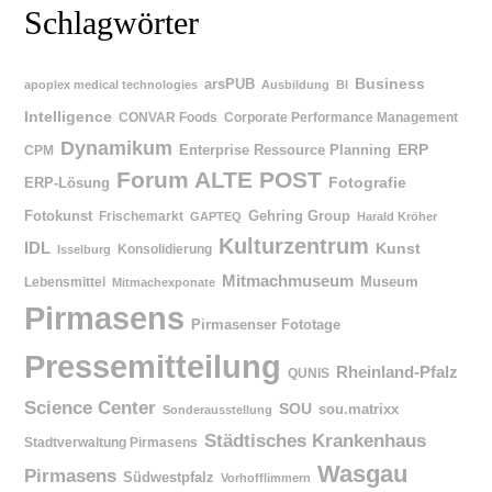
Schlagwörter
Business
arsPUB
apoplex medical technologies
Ausbildung
BI
Intelligence
CONVAR Foods
Corporate Performance Management
Dynamikum
Enterprise Ressource Planning
ERP
CPM
Forum ALTE POST
ERP-Lösung
Fotografie
Fotokunst
Gehring Group
Frischemarkt
GAPTEQ
Harald Kröher
Kulturzentrum
IDL
Kunst
Konsolidierung
Isselburg
Mitmachmuseum
Museum
Lebensmittel
Mitmachexponate
Pirmasens
Pirmasenser Fototage
Pressemitteilung
Rheinland-Pfalz
QUNIS
Science Center
SOU
sou.matrixx
Sonderausstellung
Städtisches Krankenhaus
Stadtverwaltung Pirmasens
Wasgau
Pirmasens
Südwestpfalz
Vorhofflimmern