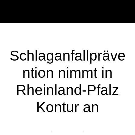
Zum
Zur
Inhalt
Seitenspalte
springen
springen
Schlaganfallpräve
ntion nimmt in
Rheinland-Pfalz
Kontur an