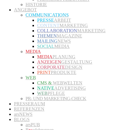
HISTORIE
ANGEBOT
COMMUNICATIONS
PRESSE
ARBEIT
CONTENT
MARKETING
COLLABORATION
MARKETING
THEMEN
MAGAZINE
MAILING
NEWS
SOCIAL
MEDIA
MEDIA
MEDIA
PLANUNG
ANZEIGEN
GESTALTUNG
CORPORATE
DESIGN
PRINT
PRODUKTE
WEB
CMS &
WEBWELTEN
NATIVE
ADVERTISING
WEB
PFLEGE
PR- UND MARKETING-CHECK
PRESSERAUM
REFERENZEN
arsNEWS
BLOGS
arsPUB
R
w
edebrunnen