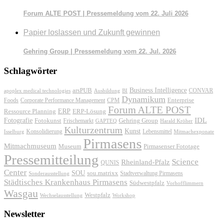
Forum ALTE POST | Pressemeldung vom 22. Juli 2026
Papier loslassen und Zukunft gewinnen
Gehring Group | Pressemeldung vom 22. Jul. 2026
Schlagwörter
Business Intelligence
arsPUB
CONVAR
apoplex medical technologies
Ausbildung
BI
Dynamikum
Foods
Corporate Performance Management
Enterprise
CPM
Forum ALTE POST
ERP
ERP-Lösung
Ressource Planning
IDL
Fotografie
Fotokunst
Frischemarkt
Gehring Group
GAPTEQ
Harald Kröher
Kulturzentrum
Kunst
Konsolidierung
Lebensmittel
Isselburg
Mitmachexponate
Pirmasens
Mitmachmuseum
Museum
Pirmasenser Fototage
Pressemitteilung
Science
Rheinland-Pfalz
QUNIS
Center
SOU
sou.matrixx
Sonderausstellung
Stadtverwaltung Pirmasens
Städtisches Krankenhaus Pirmasens
Südwestpfalz
Vorhofflimmern
Wasgau
Westpfalz
Wechselausstellung
Workshop
Newsletter