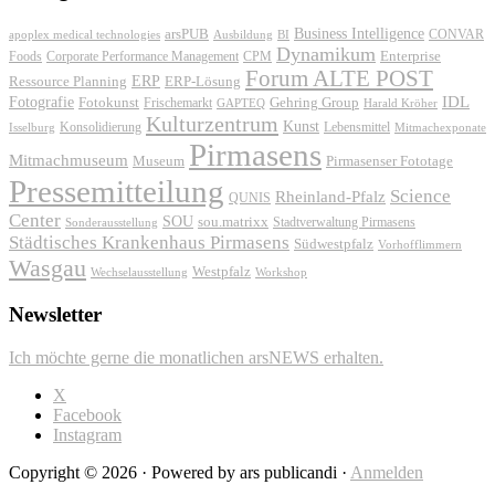
Business Intelligence
arsPUB
CONVAR
apoplex medical technologies
Ausbildung
BI
Dynamikum
Foods
Corporate Performance Management
Enterprise
CPM
Forum ALTE POST
ERP
ERP-Lösung
Ressource Planning
IDL
Fotografie
Fotokunst
Frischemarkt
Gehring Group
GAPTEQ
Harald Kröher
Kulturzentrum
Kunst
Konsolidierung
Lebensmittel
Isselburg
Mitmachexponate
Pirmasens
Mitmachmuseum
Museum
Pirmasenser Fototage
Pressemitteilung
Science
Rheinland-Pfalz
QUNIS
Center
SOU
sou.matrixx
Sonderausstellung
Stadtverwaltung Pirmasens
Städtisches Krankenhaus Pirmasens
Südwestpfalz
Vorhofflimmern
Wasgau
Westpfalz
Wechselausstellung
Workshop
Newsletter
Ich möchte gerne die monatlichen arsNEWS erhalten.
X
Facebook
Instagram
Copyright © 2026 · Powered by ars publicandi ·
Anmelden