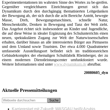
Experimentier­stationen im wahrsten Sinne des Wortes zu be-greifen.
Gegenüber vergleichbaren Einrichtungen grenzt sich das
Dynamikum durch den durchgängig thematisierten Leitgedanken
der Bewegung ab, der sich durch die acht Bereiche Antritt, bewegte
Masse, Dreh, Bewegungsmaschinen, schnelle Natur,
Menschenkräfte, Denken in Bewegung und Tanz der Welt zieht.
Das Angebot richtet sich insbesondere an Kinder und Jugendliche,
die auf diese Weise in idealer Ergänzung des Schulunterrichts einen
neuen, spektakulären Zugang zur Welt der Naturwissenschaften
erhalten, darüber hinaus an alle interessierten Bürger aus Pirmasens
und dem Umland sowie Touristen. Der etwa 4.000 Quadratmeter
umfassende Ausstellungsort befindet sich im traditions­reichen
Gebäudekomplex der ehemaligen Schuhfabrik Rheinberger, der zu
einem modernen Dienstleistungscenter umfunktioniert wurde.
Weitere Informationen sind unter
www.dynamikum.de
abrufbar.
20080605_dyn
Seitenspalte
Aktuelle Pressemitteilungen
Webseite
durchsuchen
Karrierestart mit Zukunft: WASGAU heißt Azubis