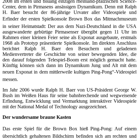
2008 im ersten und bislang einzigen rheinland-pfälzischen Science-
Center, dem in Pirmasens ansässigen Dynamikum. Denn mit Ralph
H. Baer besucht der 86-jährige Urvater aller Videospiele und
Erfinder der ersten Spielkonsole Brown Box das Mitmachmuseum
in seiner Heimatstadt: Der aus dem Nazi-Deutschland in die USA
ausgewan­derte gebürtige Pirmasenser übergibt gegen 11 Uhr im
Rahmen einer kleinen Feier seine als Exponat ausgebaute, erstmals
1968 als Prototyp präsentierte Spielkonsole. Im direkten Anschluss
berichtet Ralph H. Baer den Besuchern und geladenen
Medienvertreter die Geschichte von seiner bewegenden Idee, die
den darauf folgenden Telespiel-Boom erst möglich gemacht hatte.
Künftig können sich dann im Dynamikum Jung und Alt mit dem
neuen Exponat in dem mittlerweile kultigen Ping-Pong“-Videospiel
messen.
Im Jahr 2006 wurde Ralph H. Baer von US-Präsident George W.
Bush im Weißen Haus für seine bahnbrechende und wegweisen­de
Erfindung, Entwicklung und Vermarktung interaktiver Videospiele
mit der National Medal of Technology ausgezeichnet.
Der wundersame braune Kasten
Das erste Spiel für die Brown Box hieß Ping-Pong: Auf einem
übersichtlich gehaltenen Bildschirm befinden sich am rechten und