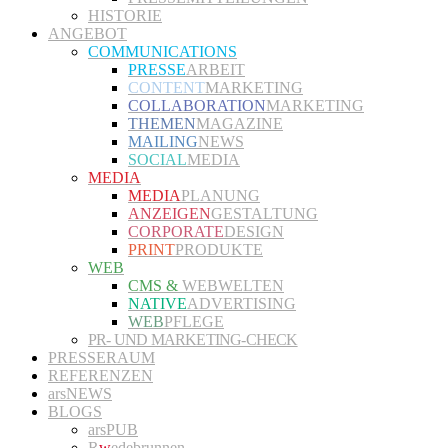
HISTORIE
ANGEBOT
COMMUNICATIONS
PRESSE
ARBEIT
CONTENT
MARKETING
COLLABORATION
MARKETING
THEMEN
MAGAZINE
MAILING
NEWS
SOCIAL
MEDIA
MEDIA
MEDIA
PLANUNG
ANZEIGEN
GESTALTUNG
CORPORATE
DESIGN
PRINT
PRODUKTE
WEB
CMS &
WEBWELTEN
NATIVE
ADVERTISING
WEB
PFLEGE
PR- UND MARKETING-CHECK
PRESSERAUM
REFERENZEN
arsNEWS
BLOGS
arsPUB
R
w
edebrunnen