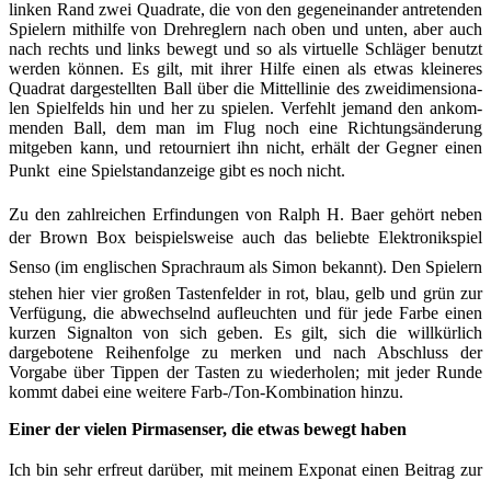
linken Rand zwei Quadrate, die von den gegeneinander antretenden
Spielern mithilfe von Drehreglern nach oben und unten, aber auch
nach rechts und links bewegt und so als virtuelle Schläger benutzt
werden können. Es gilt, mit ihrer Hilfe einen als etwas kleineres
Quadrat dargestellten Ball über die Mittellinie des zweidimensiona­
len Spielfelds hin und her zu spielen. Verfehlt jemand den ankom­
menden Ball, dem man im Flug noch eine Richtungsänderung
mitgeben kann, und retourniert ihn nicht, erhält der Gegner einen
Punkt  eine Spielstandanzeige gibt es noch nicht.
Zu den zahlreichen Erfindungen von Ralph H. Baer gehört neben
der Brown Box beispielsweise auch das beliebte Elektronik­spiel
Senso (im englischen Sprachraum als Simon bekannt). Den Spielern
stehen hier vier großen Tastenfelder in rot, blau, gelb und grün zur
Verfügung, die abwechselnd aufleuchten und für jede Farbe einen
kurzen Signalton von sich geben. Es gilt, sich die willkürlich
dargebotene Reihenfolge zu merken und nach Abschluss der
Vorgabe über Tippen der Tasten zu wiederholen; mit jeder Runde
kommt dabei eine weitere Farb-/Ton-Kombination hinzu.
Einer der vielen Pirmasenser, die etwas bewegt haben
Ich bin sehr erfreut darüber, mit meinem Exponat einen Beitrag zur