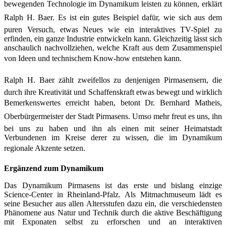
bewegenden Technologie im Dynamikum leisten zu können, erklärt
Ralph H. Baer. Es ist ein gutes Beispiel dafür, wie sich aus dem
puren Versuch, etwas Neues wie ein interaktives TV-Spiel zu
erfinden, ein ganze Industrie entwickeln kann. Gleichzeitig lässt sich
anschaulich nachvollziehen, welche Kraft aus dem Zusammenspiel
von Ideen und technischem Know-how entstehen kann.
Ralph H. Baer zählt zweifellos zu denjenigen Pirmasensern, die
durch ihre Kreativität und Schaffenskraft etwas bewegt und wirklich
Bemerkenswertes erreicht haben, betont Dr. Bernhard Matheis,
Oberbürgermeister der Stadt Pirmasens. Umso mehr freut es uns, ihn
bei uns zu haben und ihn als einen mit seiner Heimat­stadt
Verbundenen im Kreise derer zu wissen, die im Dynamikum
regionale Akzente setzen.
Ergänzend zum Dynamikum
Das Dynamikum Pirmasens ist das erste und bislang einzige
Science-Center in Rheinland-Pfalz. Als Mitmachmuseum lädt es
seine Besucher aus allen Altersstufen dazu ein, die verschiedensten
Phänomene aus Natur und Technik durch die aktive Beschäftigung
mit Exponaten selbst zu erforschen und an interaktiven