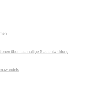
mmen
tionen über nachhaltige Stadtentwicklung
imawandels