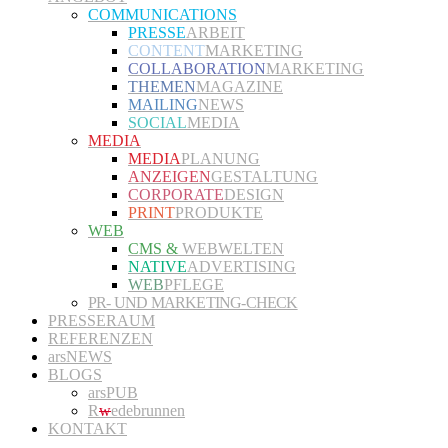
COMMUNICATIONS
PRESSE
ARBEIT
CONTENT
MARKETING
COLLABORATION
MARKETING
THEMEN
MAGAZINE
MAILING
NEWS
SOCIAL
MEDIA
MEDIA
MEDIA
PLANUNG
ANZEIGEN
GESTALTUNG
CORPORATE
DESIGN
PRINT
PRODUKTE
WEB
CMS &
WEBWELTEN
NATIVE
ADVERTISING
WEB
PFLEGE
PR- UND MARKETING-CHECK
PRESSERAUM
REFERENZEN
arsNEWS
BLOGS
arsPUB
R
w
edebrunnen
KONTAKT