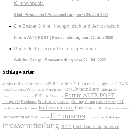
Klimawandels
Stadt Pirmasens | Pressemeldung vom 24. Juli 2026
Die Brüder Grimm: hochpolitisch und demokratisch
Forum ALTE POST | Pressemeldung vom 22. Juli 2026
Papier loslassen und Zukunft gewinnen
Gehring Group | Pressemeldung vom 22. Jul. 2026
Schlagwörter
Business Intelligence
arsPUB
CONVAR
apoplex medical technologies
Ausbildung
BI
Dynamikum
Foods
Corporate Performance Management
Enterprise
CPM
Forum ALTE POST
ERP
ERP-Lösung
Ressource Planning
IDL
Fotografie
Fotokunst
Frischemarkt
Gehring Group
GAPTEQ
Harald Kröher
Kulturzentrum
Kunst
Konsolidierung
Lebensmittel
Isselburg
Mitmachexponate
Pirmasens
Mitmachmuseum
Museum
Pirmasenser Fototage
Pressemitteilung
Science
Rheinland-Pfalz
QUNIS