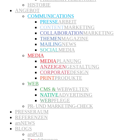
HISTORIE
ANGEBOT
COMMUNICATIONS
PRESSE
ARBEIT
CONTENT
MARKETING
COLLABORATION
MARKETING
THEMEN
MAGAZINE
MAILING
NEWS
SOCIAL
MEDIA
MEDIA
MEDIA
PLANUNG
ANZEIGEN
GESTALTUNG
CORPORATE
DESIGN
PRINT
PRODUKTE
WEB
CMS &
WEBWELTEN
NATIVE
ADVERTISING
WEB
PFLEGE
PR- UND MARKETING-CHECK
PRESSERAUM
REFERENZEN
arsNEWS
BLOGS
arsPUB
R
w
edebrunnen