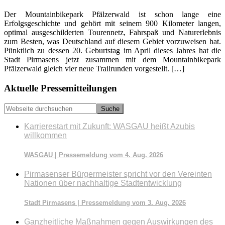
Der Mountainbikepark Pfälzerwald ist schon lange eine
Erfolgsgeschichte und gehört mit seinem 900 Kilometer langen,
optimal ausgeschilderten Tourennetz, Fahrspaß und Naturerlebnis
zum Besten, was Deutschland auf diesem Gebiet vorzuweisen hat.
Pünktlich zu dessen 20. Geburtstag im April dieses Jahres hat die
Stadt Pirmasens jetzt zusammen mit dem Mountainbikepark
Pfälzerwald gleich vier neue Trailrunden vorgestellt. […]
Seitenspalte
Aktuelle Pressemitteilungen
Webseite
durchsuchen
Karrierestart mit Zukunft: WASGAU heißt Azubis
willkommen
WASGAU | Pressemeldung vom 4. Aug. 2026
Pirmasenser Bürgermeister spricht vor den Vereinten
Nationen über nachhaltige Stadtentwicklung
Stadt Pirmasens | Pressemeldung vom 3. Aug. 2026
Ganzheitliche Maßnahmen gegen Auswirkungen des