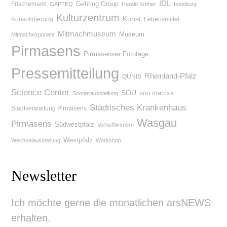
IDL
Gehring Group
Frischemarkt
GAPTEQ
Harald Kröher
Isselburg
Kulturzentrum
Kunst
Konsolidierung
Lebensmittel
Mitmachmuseum
Museum
Mitmachexponate
Pirmasens
Pirmasenser Fototage
Pressemitteilung
Rheinland-Pfalz
QUNIS
Science Center
SOU
sou.matrixx
Sonderausstellung
Städtisches Krankenhaus
Stadtverwaltung Pirmasens
Wasgau
Pirmasens
Südwestpfalz
Vorhofflimmern
Westpfalz
Wechselausstellung
Workshop
Newsletter
Ich möchte gerne die monatlichen arsNEWS
erhalten.