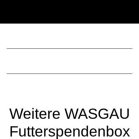
Zum
Zur
Inhalt
Seitenspalte
springen
springen
Weitere WASGAU
Futterspendenbox